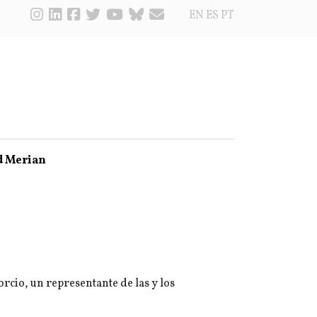
EN
ES
PT
d Merian
rcio, un representante de las y los