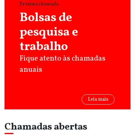
Próxima chamada
Bolsas de
pesquisa e
trabalho
Fique atento às chamadas
anuais
Leia mais
Chamadas abertas