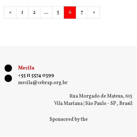
«
1
2
…
5
6
7
»
Mecila
+55 11 5574 0399
mecila@cebrap.org.br
Rua Morgado de Mateus, 615
Vila Mariana | São Paulo - SP , Brasil
Sponsored by the