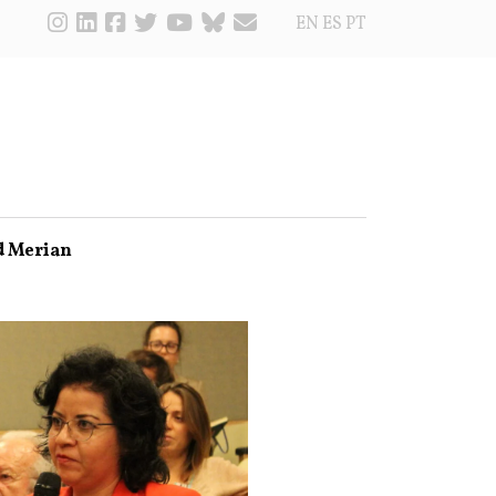
EN
ES
PT
d Merian