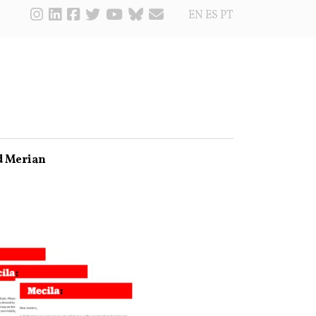
EN
ES
PT
d Merian