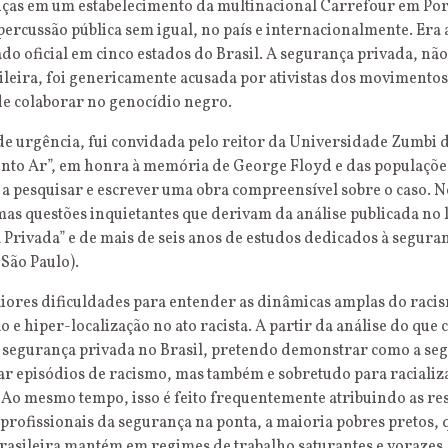
ças em um estabelecimento da multinacional Carrefour em Por
percussão pública sem igual, no país e internacionalmente. Era
ado oficial em cinco estados do Brasil. A segurança privada, nã
sileira, foi genericamente acusada por ativistas dos movimento
 de colaborar no genocídio negro.
e urgência, fui convidada pelo reitor da Universidade Zumbi 
to Ar”, em honra à memória de George Floyd e das populações
, a pesquisar e escrever uma obra compreensível sobre o caso. N
mas questões inquietantes que derivam da análise publicada no
 Privada” e de mais de seis anos de estudos dedicados à segura
São Paulo).
ores dificuldades para entender as dinâmicas amplas do racis
 e hiper-localização no ato racista. A partir da análise do qu
a segurança privada no Brasil, pretendo demonstrar como a seg
r episódios de racismo, mas também e sobretudo para racializ
 Ao mesmo tempo, isso é feito frequentemente atribuindo as re
 profissionais da segurança na ponta, a maioria pobres pretos,
rasileira mantém em regimes de trabalho saturantes e vorazes.