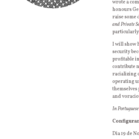
wrote a comp
honours Geor
raise some 
and Private S
particularly
I will show
security bec
profitable i
contribute n
racializing
operating un
themselves p
and voracio
In Portuguese
Configuran
Dia 19 de N