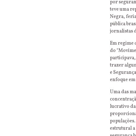
por seguran
teve uma re
Negra, feri
pública bra
jornalistas
Em regime d
do “Movimen
participava
trazer algu
e Segurança
enfoque em 
Uma das mai
concentração
lucrativo d
proporciona
populações.
estrutural a
segurança b