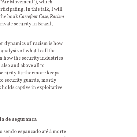
(“Air Movement”), which
cipating. In this talk, I will
 the book
Carrefour Case, Racism
ivate security in Brazil,
der dynamics of racism is how
nalysis of what I call the
on how the security industries
 also and above all to
 security furthermore keeps
 to security guards, mostly
holds captive in exploitative
ia de segurança
do sendo espancado até à morte