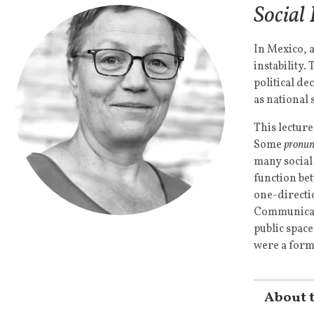
Social
In Mexico, 
instability.
political de
as national 
This lecture
Some
pronun
many social 
function be
one-directi
Communicati
public space
were a form
About 