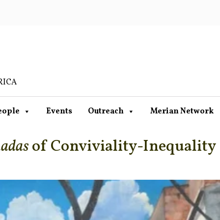
RICA
eople
Events
Outreach
Merian Network
hadas
of Conviviality-Inequality