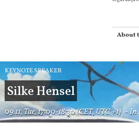
About 
KEYNOTE SPEAKER
Silke Hensel
09.11, Tue, 17:00-18:30 (CET, UTC +1) – In E