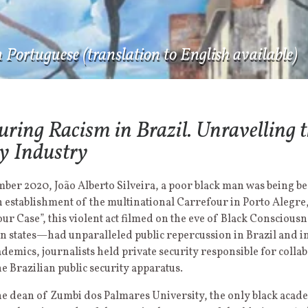
n Portuguese (translation to English available)
ring Racism in Brazil. Unravelling t
ty Industry
ber 2020, João Alberto Silveira, a poor black man was being bea
n establishment of the multinational Carrefour in Porto Alegre
ur Case”, this violent act filmed on the eve of Black Consciou
ian states—had unparalleled public repercussion in Brazil and 
cademics, journalists held private security responsible for colla
e Brazilian public security apparatus.
the dean of Zumbi dos Palmares University, the only black acad