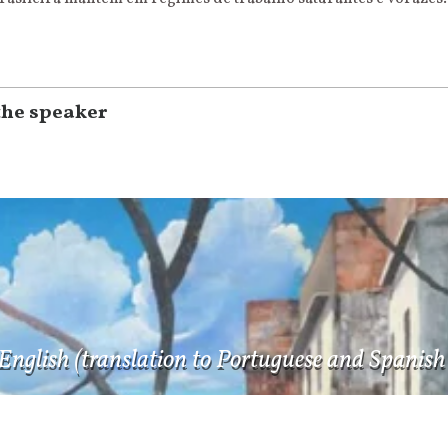
the speaker
nglish (translation to Portuguese and Spanish 