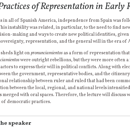
 Practices of Representation in Early
as in all of Spanish America, independence from Spain was follo
 This instability was related, in particular, to the need to find
cision-making and ways to create new political identities, given
sovereignty, representation, and the general will in the era of 
 sheds light on
pronunciamientos
as a form of representation tha
ciamientos
were outright rebellions, but they were more often a 
actors to express their will in political conflicts. Along with el
tween the government, representative bodies, and the citizenry
onal relationship between ruler and ruled that had been commo
on between the local, regional, and national levels intensifie
s merged with oral spaces. Therefore, the lecture will discuss
 of democratic practices.
the speaker