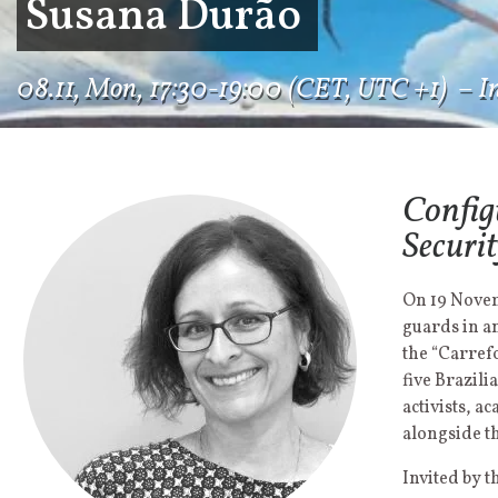
Susana Durão
08.11, Mon, 17:30-19:00 (CET, UTC +1) –
I
Configu
Securi
On 19 Novem
guards in a
the “Carrefo
five Brazil
activists, a
alongside th
Invited by 