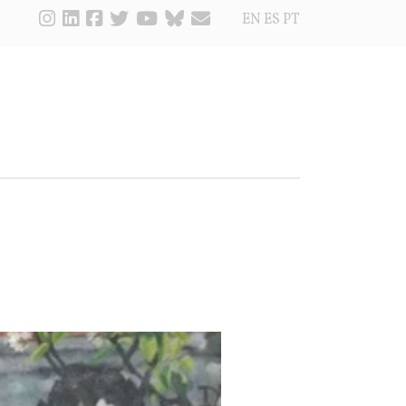
EN
ES
PT