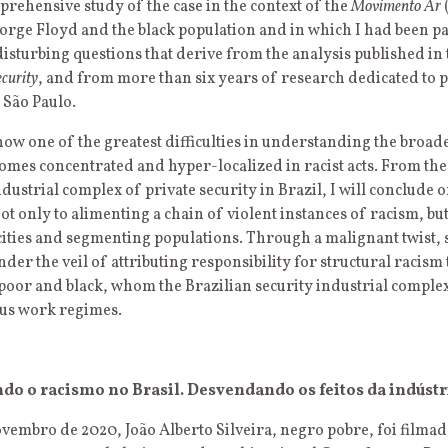
rehensive study of the case in the context of the
Movimento Ar
ge Floyd and the black population and in which I had been parti
disturbing questions that derive from the analysis published in
ecurity
, and from more than six years of research dedicated to pr
 São Paulo.
 how one of the greatest difficulties in understanding the broa
omes concentrated and hyper-localized in racist acts. From the a
ndustrial complex of private security in Brazil, I will conclude 
ot only to alimenting a chain of violent instances of racism, but
 cities and segmenting populations. Through a malignant twist,
der the veil of attributing responsibility for structural racism
oor and black, whom the Brazilian security industrial complex 
us work regimes.
do o racismo no Brasil. Desvendando os feitos da indústr
ovembro de 2020, João Alberto Silveira, negro pobre, foi filma