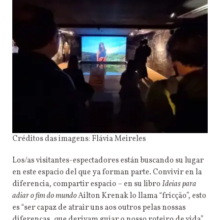
Créditos das imagens: Flávia Meireles
Los/as visitantes-espectadores están buscando su lugar
en este espacio del que ya forman parte. Convivir en la
diferencia, compartir espacio – en su libro
Ideias para
adiar o fim do mundo
Ailton Krenak lo llama “fricção”, esto
es “ser capaz de atrair uns aos outros pelas nossas
diferenças, que derivam guiar o nosso roteiro de vida”