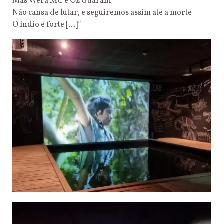
Mas Wera MC e Oz Guarani
Não cansa de lutar, e seguiremos assim até a morte
O índio é forte […]”