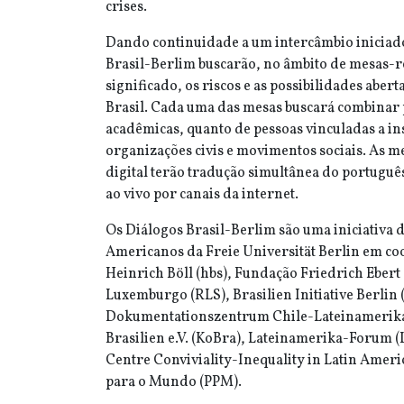
crises.
Dando continuidade a um intercâmbio iniciad
Brasil-Berlim buscarão, no âmbito de mesas-r
significado, os riscos e as possibilidades abert
Brasil. Cada uma das mesas buscará combinar 
acadêmicas, quanto de pessoas vinculadas a inst
organizações civis e movimentos sociais. As
digital terão tradução simultânea do portuguê
ao vivo por canais da internet.
Os Diálogos Brasil-Berlim são uma iniciativa d
Americanos da Freie Universität Berlin em c
Heinrich Böll (hbs), Fundação Friedrich Ebert
Luxemburgo (RLS), Brasilien Initiative Berlin
Dokumentationszentrum Chile-Lateinamerika
Brasilien e.V. (KoBra), Lateinamerika-Forum (
Centre Conviviality-Inequality in Latin Ameri
para o Mundo (PPM).