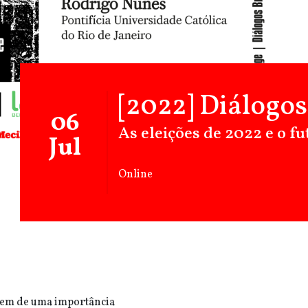
[2022] Diálogos
06
As eleições de 2022 e o f
Jul
Online
stem de uma importância