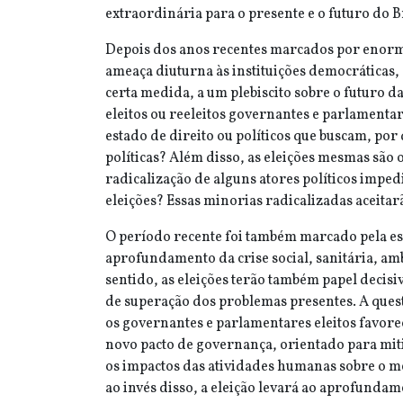
extraordinária para o presente e o futuro do Br
Depois dos anos recentes marcados por enorme
ameaça diuturna às instituições democráticas,
certa medida, a um plebiscito sobre o futuro d
eleitos ou reeleitos governantes e parlament
estado de direito ou políticos que buscam, por 
políticas? Além disso, as eleições mesmas são ob
radicalização de alguns atores políticos imped
eleições? Essas minorias radicalizadas aceitar
O período recente foi também marcado pela e
aprofundamento da crise social, sanitária, amb
sentido, as eleições terão também papel decisiv
de superação dos problemas presentes. A questã
os governantes e parlamentares eleitos favore
novo pacto de governança, orientado para mit
os impactos das atividades humanas sobre o me
ao invés disso, a eleição levará ao aprofunda