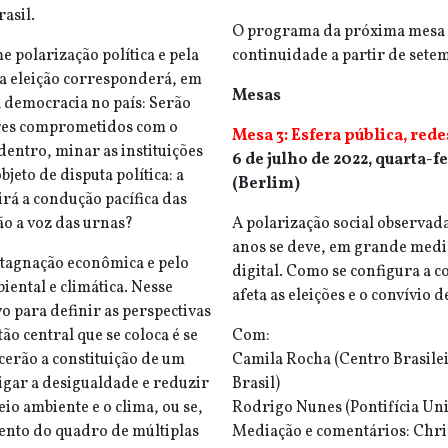
asil.
O programa da próxima mesa se
 polarização política e pela
continuidade a partir de sete
 a eleição corresponderá, em
Mesas
a democracia no país: Serão
ares comprometidos com o
Mesa 3: Esfera pública, rede
dentro, minar as instituições
6 de julho de 2022, quarta-fe
jeto de disputa política: a
(Berlim)
irá a condução pacífica das
ão a voz das urnas?
A polarização social observada
anos se deve, em grande medid
stagnação econômica e pelo
digital. Como se configura a c
iental e climática. Nesse
afeta as eleições e o convívio
o para definir as perspectivas
o central que se coloca é se
Com:
cerão a constituição de um
Camila Rocha (Centro Brasilei
igar a desigualdade e reduzir
Brasil)
io ambiente e o clima, ou se,
Rodrigo Nunes (Pontifícia Uni
mento do quadro de múltiplas
Mediação e comentários: Chris