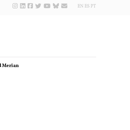
EN
ES
PT
d Merian