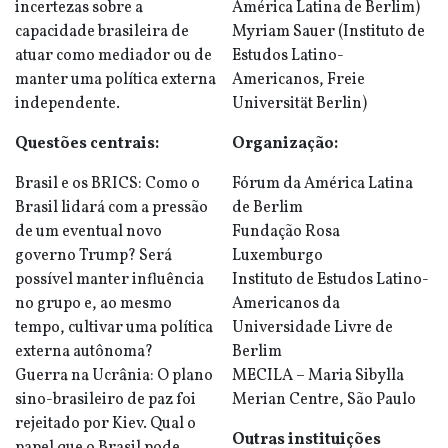
incertezas sobre a
América Latina de Berlim)
capacidade brasileira de
Myriam Sauer (Instituto de
atuar como mediador ou de
Estudos Latino-
manter uma política externa
Americanos, Freie
independente.
Universität Berlin)
Questões centrais:
Organização:
Brasil e os BRICS: Como o
Fórum da América Latina
Brasil lidará com a pressão
de Berlim
de um eventual novo
Fundação Rosa
governo Trump? Será
Luxemburgo
possível manter influência
Instituto de Estudos Latino-
no grupo e, ao mesmo
Americanos da
tempo, cultivar uma política
Universidade Livre de
externa autônoma?
Berlim
Guerra na Ucrânia: O plano
MECILA – Maria Sibylla
sino-brasileiro de paz foi
Merian Centre, São Paulo
rejeitado por Kiev. Qual o
Outras instituições