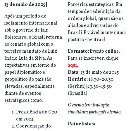
13 de maio de 2025]
Parcerias estratégicas: Em
tempos de redefinição da
Após um período de
ordem global, quem são os
isolamento internacional
aliados e adversários do
sob o governo de Jair
Brasil? É viável manter uma
Bolsonaro, o Brasil retorna
postura «neutra»?
ao cenário global com o
terceiro mandato de Luiz
Formato:
Evento online.
Inácio Lula da Silva. As
Para se inscrever, clique
expectativas em torno do
aqui
.
papel diplomático e
Data:
13 de maio de 2025
geopolítico do país são
Horário:
18:30–20:30
elevadas, especialmente
(Berlim) | 13:30–15:30
diante de eventos
(Brasília)
estratégicos como:
O evento terá tradução
Presidência do G20
simultânea português alemão.
em 2024
Painelistas:
Coordenação do