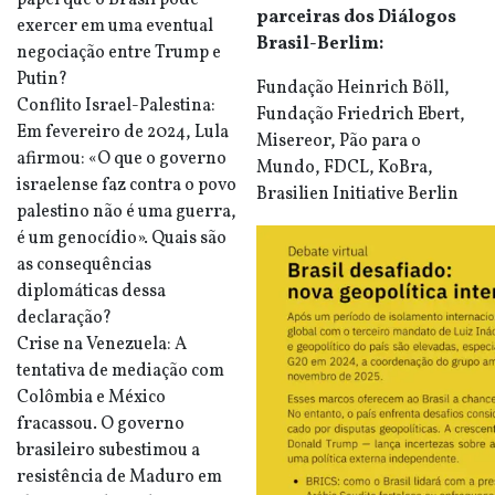
papel que o Brasil pode
parceiras dos Diálogos
exercer em uma eventual
Brasil-Berlim:
negociação entre Trump e
Putin?
Fundação Heinrich Böll,
Conflito Israel-Palestina:
Fundação Friedrich Ebert,
Em fevereiro de 2024, Lula
Misereor, Pão para o
afirmou: «O que o governo
Mundo, FDCL, KoBra,
israelense faz contra o povo
Brasilien Initiative Berlin
palestino não é uma guerra,
é um genocídio». Quais são
as consequências
diplomáticas dessa
declaração?
Crise na Venezuela: A
tentativa de mediação com
Colômbia e México
fracassou. O governo
brasileiro subestimou a
resistência de Maduro em