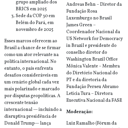
grupo ampliado dos
Andreas Behn – Diretor da
BRICS em 2025
Fundação Rosa
Sede da COP 30 em
Luxemburgo no Brasil
Belém do Pará, em
James Green –
novembro de 2025
Coordenador Nacional da
US Network for Democracy
Esses marcos oferecem ao
in Brazil e presidente do
Brasil a chance de se firmar
conselho diretor do
como um ator relevante na
Washington Brazil Office
política internacional. No
Mônica Valente – Membra
entanto, o país enfrenta
do Diretório Nacional do
desafios consideráveis em
PT e da diretoria da
um cenário global cada vez
Fundação Perseu Abramo
mais polarizado e marcado
Leticia Tura – Diretora
por disputas geopolíticas. A
Executiva Nacional da FASE
crescente tensão
internacional — incluindo a
Moderação:
disruptiva presidência de
Donald Trump— lança
Luiz Ramalho (Fórum da