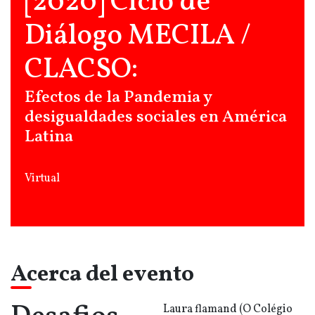
[2020] Ciclo de
Diálogo MECILA /
CLACSO:
Efectos de la Pandemia y
desigualdades sociales en América
Latina
Virtual
Acerca del evento
Laura flamand (O Colégio