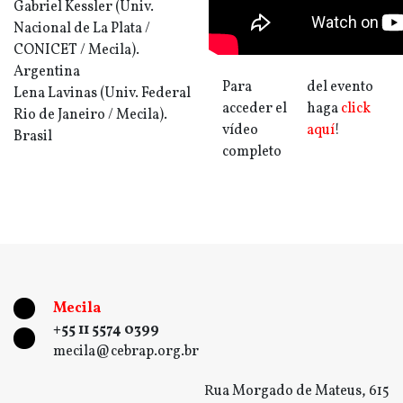
Gabriel Kessler (Univ.
Nacional de La Plata /
CONICET / Mecila).
Argentina
Para
del evento
Lena Lavinas (Univ. Federal
acceder el
haga
click
Rio de Janeiro / Mecila).
vídeo
aquí
!
Brasil
completo
Mecila
+55 11 5574 0399
mecila@cebrap.org.br
Rua Morgado de Mateus, 615