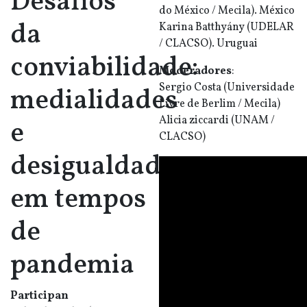
Desafios
do México / Mecila). México
da
Karina Batthyány (UDELAR
/ CLACSO). Uruguai
conviabilidade:
Moderadores
:
Sergio Costa (Universidade
medialidades
Livre de Berlim / Mecila)
Alicia ziccardi (U
NAM /
e
CLACSO)
desigualdades
em tempos
de
pandemia
Participan