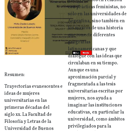
universitarios en relación
con prácticas feministas, no
sólo en las universidades de
Argentina, sino también en
los marcos de una historia
que conecte diferentes
geografías
latinoamericanas y que
dialogue con las ideas que
circulaban en su tiempo.
Aunque es una
Resumen:
aproximación parcial y
fragmentada a las tesis
Trayectorias evanescentes e
universitarias escritas por
ideas de mujeres
mujeres, nos ayuda a
universitarias en las
imaginar las instituciones
primeras décadas del
educativas, en particular la
siglo xx. La Facultad de
universidad, como ámbitos
Filosofía y Letras de la
privilegiados para la
Universidad de Buenos