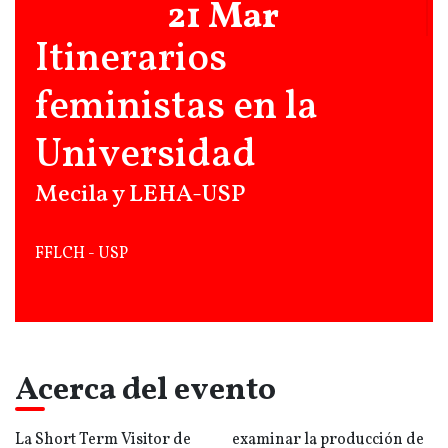
21 Mar
Itinerarios
feministas en la
Universidad
Mecila y LEHA-USP
FFLCH - USP
Acerca del evento
La Short Term Visitor de
examinar la producción de