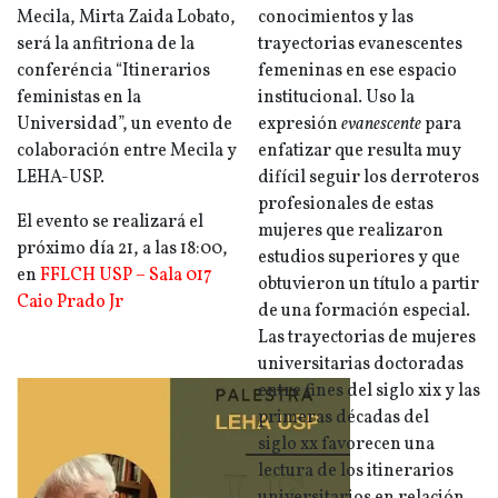
Mecila, Mirta Zaida Lobato,
conocimientos y las
será la anfitriona de la
trayectorias evanescentes
conferéncia “Itinerarios
femeninas en ese espacio
feministas en la
institucional. Uso la
Universidad”, un evento de
expresión
evanescente
para
colaboración entre Mecila y
enfatizar que resulta muy
LEHA-USP.
difícil seguir los derroteros
profesionales de estas
El evento se realizará el
mujeres que realizaron
próximo día 21, a las 18:00,
estudios superiores y que
en
FFLCH USP – Sala 017
obtuvieron un título a partir
Caio Prado Jr
de una formación especial.
Las trayectorias de mujeres
universitarias doctoradas
entre fines del siglo xix y las
primeras décadas del
siglo xx favorecen una
lectura de los itinerarios