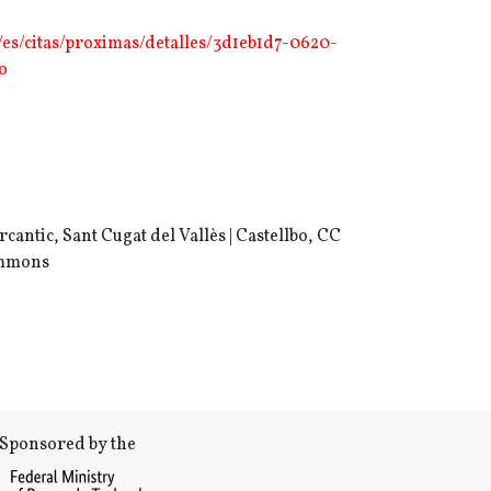
/es/citas/proximas/detalles/3d1eb1d7-0620-
o
rcantic, Sant Cugat del Vallès |
Castellbo, CC
ommons
Sponsored by the