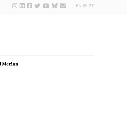
EN
ES
PT
d Merian