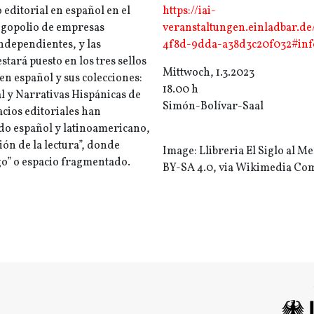
editorial en español en el
https://iai-
ligopolio de empresas
veranstaltungen.einladbar.de
ndependientes, y las
4f8d-9dda-a38d3c20f032#inf
stará puesto en los tres sellos
Mittwoch, 1.3.2023
en español y sus colecciones:
18.00 h
al y Narrativas Hispánicas de
Simón-Bolívar-Saal
cios editoriales han
do español y latinoamericano,
ión de la lectura”, donde
Image: Llibreria El Siglo al Me
go” o espacio fragmentado.
BY-SA 4.0, via Wikimedia C