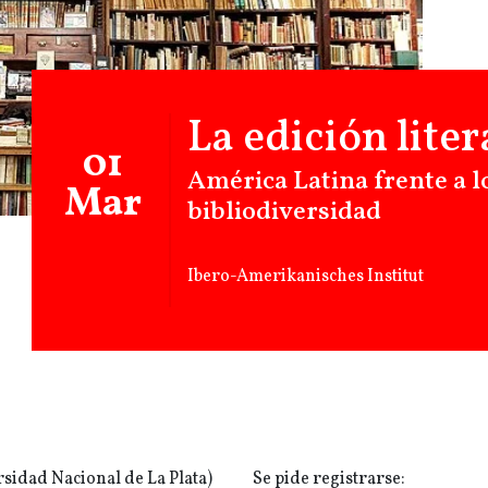
La edición lite
01
América Latina frente a l
Mar
bibliodiversidad
Ibero-Amerikanisches Institut
sidad Nacional de La Plata)
Se pide registrarse: