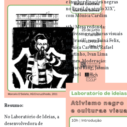
e insubordinações negras
no Brasil do século XIX”,
com Mônica Cardim
15h | Mesa redonda:
“Artivismo e culturas visuais
no Brasil”, com Tainá Felix,
Mônica Cardim, Rafael
Coutinho, Ivan Lima
Gomes. Moderação:
Edward King, Jasmin
Wrobel
Resumo:
No Laboratório de Ideias, a
desenvolvedora de