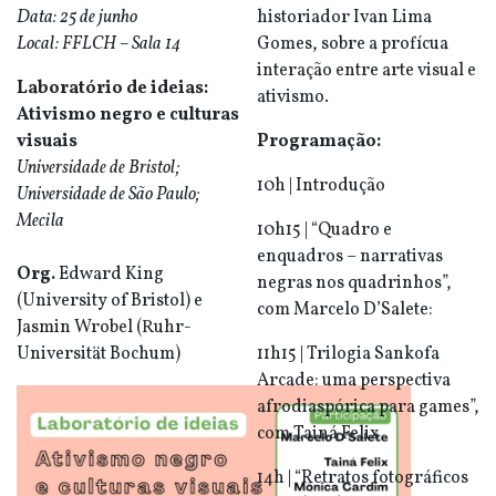
Data: 25 de junho
historiador Ivan Lima
Local: FFLCH – Sala 14
Gomes, sobre a profícua
interação entre arte visual e
Laboratório de ideias:
ativismo.
Ativismo negro e culturas
visuais
Programação:
Universidade de Bristol;
10h | Introdução
Universidade de São Paulo;
Mecila
10h15 | “Quadro e
enquadros – narrativas
Org.
Edward King
negras nos quadrinhos”,
(University of Bristol) e
com Marcelo D’Salete:
Jasmin Wrobel (Ruhr-
Universität Bochum)
11h15 | Trilogia Sankofa
Arcade: uma perspectiva
afrodiaspórica para games”,
com Tainá Felix
14h | “Retratos fotográficos