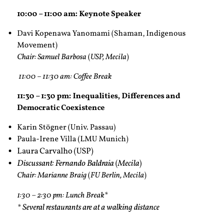
10:00 – 11:00 am: Keynote Speaker
Davi Kopenawa Yanomami (Shaman, Indigenous
Movement)
Chair: Samuel Barbosa
(
USP, Mecila
)
11:00 – 11:30 am: Coffee Break
11:30 – 1:30 pm: Inequalities, Differences and
Democratic Coexistence
Karin Stögner (Univ. Passau)
Paula-Irene Villa (LMU Munich)
Laura Carvalho (USP)
Discussant: Fernando Baldraia
(
Mecila
)
Chair: Marianne Braig
(
FU Berlin, Mecila
)
*
1:30 – 2:30 pm: Lunch Break
* Several restaurants are at a walking distance