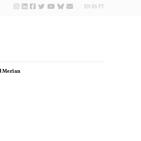
EN
ES
PT
d Merian