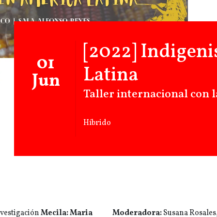
[2022] Indigen
01
Latina
Jun
Taller internacional con l
Híbrido
nvestigación
Mecila: Maria
Moderadora:
Susana Rosales,