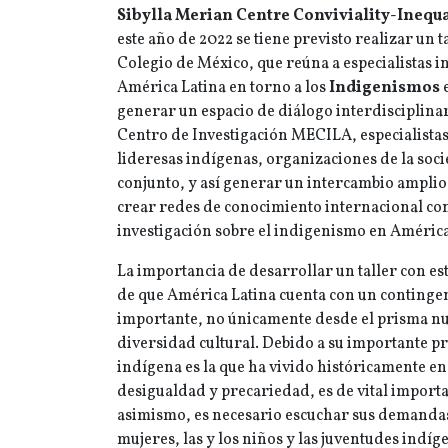
Sibylla Merian Centre Conviviality-Inequa
este año de 2022 se tiene previsto realizar un t
Colegio de México, que reúna a especialistas in
América Latina en torno a los
Indigenismos
e
generar un espacio de diálogo interdisciplinar
Centro de Investigación MECILA, especialistas
lideresas indígenas, organizaciones de la socie
conjunto, y así generar un intercambio amplio,
crear redes de conocimiento internacional co
investigación sobre el indigenismo en América
La importancia de desarrollar un taller con es
de que América Latina cuenta con un continge
importante, no únicamente desde el prisma nu
diversidad cultural. Debido a su importante pr
indígena es la que ha vivido históricamente e
desigualdad y precariedad, es de vital importa
asimismo, es necesario escuchar sus demandas,
mujeres, las y los niños y las juventudes indí