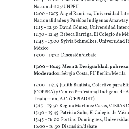
11:45 – 12:00 Irma Pineda Santiago, Poeta/Un
Nacional-203/UNPFII
12:00 – 12:15 Ángel Ramírez, Universidad Inter
Nacionalidades y Pueblos Indígenas Amawtay
12:15 – 12:30 David Gómez, Universidad Interc
12:30 – 12:45 Rebeca Barriga, El Colegio de Mé
12:45 – 13:00 Sylvia Schmelkes, Universidad 
México
13:00 – 13:30 Discusión/debate
15:00 – 16:45 Mesa 2: Desigualdad, pobrez
Moderador:
Sérgio Costa, FU Berlin/Mecila
15:00 – 15:15 Judith Bautista, Colectivo para 
(COPERA) y Centro Profesional Indígena de A
Traducción, A.C. (CEPIADET).
15:15 – 15:30 Regina Martínez Casas, CIESAS 
15:30 – 15:45 Patricio Solís, El Colegio de Méxi
15:45 – 16:00 Fortino Domínguez, Universida
16:00 – 16:30 Discusión/debate