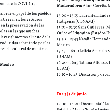
15:00 – 16:45 Mesa
4: Infanc
demia de la COVID-19.
Moderadora:
Aline Corrêa, 
valorar el papel de los pueblos
15:00 – 15:15 Laura Hernánde
a tierra, en los recursos
Indígenas (CONAMI)
 en la preservación de las
15:15 – 15:30 Sara Gutiérrez,
colas en las que muchas
Office of Education (Estados U
evar alimentos al resto de la
15:30 – 15:45 Natalio Hernánd
producidas sobre todo por las
México
erencia cultural de nuestros
15:45 – 16:00 Leticia Aparicio
(UNAM)
16:00 – 16:15 Tatiana Alfonso
e México
(ITAM)
16:15 – 16:45 Discusión y deba
Día 3 | 3 de junio
12:00 – 14:00 Documental “La V