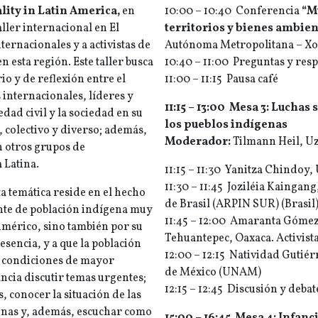
lity in Latin America,
en
10:00 – 10:40
Conferencia
“M
aller internacional en El
territorios y bienes ambien
ternacionales y a activistas de
Autónoma Metropolitana – Xo
n esta región. Este taller busca
10:40 – 11:00 Preguntas y res
io y de reflexión entre el
11:00 – 11:15 Pausa café
 internacionales, líderes y
11:15 – 13:00 Mesa 3: Lucha
dad civil y la sociedad en su
los pueblos
indígenas
 colectivo y diverso; además,
Moderador:
Tilmann Heil, U
n otros grupos de
 Latina.
11:15 – 11:30 Yanitza Chindoy
11:30 – 11:45 Joziléia Kaingan
ta temática reside en el hecho
de Brasil (ARPIN SUR) (Brasil
nte de población indígena muy
11:45 – 12:00 Amaranta Gómez
mérico, sino también por su
Tehuantepec, Oaxaca. Activist
esencia, y a que la población
12:00 – 12:15 Natividad Guti
n condiciones de mayor
de México (UNAM)
ncia discutir temas urgentes;
12:15 – 12:45 Discusión y debat
 conocer la situación de las
genas y, además, escuchar como