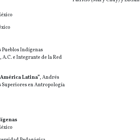
Patricio (Mary Chuy) y Lucia
México
éxico
os Pueblos Indígenas
, A.C. e Integrante de la Red
América Latina”
, Andrés
os Superiores en Antropología
ndígenas
México