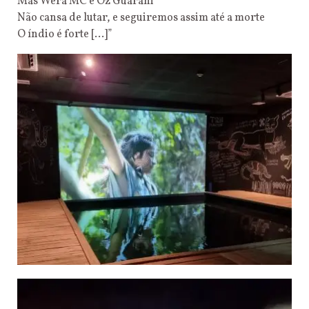
Mas Wera MC e Oz Guarani
Não cansa de lutar, e seguiremos assim até a morte
O índio é forte […]”