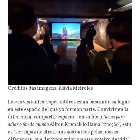
Créditos das imagens: Flávia Meireles
Los/as visitantes-espectadores están buscando su lugar
en este espacio del que ya forman parte. Convivir en la
diferencia, compartir espacio – en su libro
Ideias para
adiar o fim do mundo
Ailton Krenak lo llama “fricção”, esto
es “ser capaz de atrair uns aos outros pelas nossas
diferenças, que derivam guiar o nosso roteiro de vida”