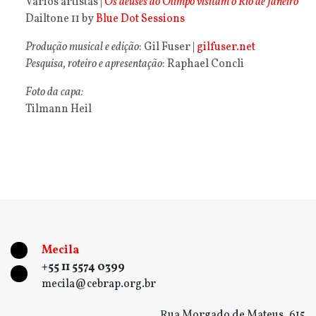
Vários artistas |
Os deuses do Olimpo visitam o Rio de Janeiro
Dailtone 11 by
Blue Dot Sessions
Produção musical e edição
: Gil Fuser |
gilfuser.net
Pesquisa, roteiro e apresentação
: Raphael Concli
Foto da capa:
Tilmann Heil
Mecila
+55 11 5574 0399
mecila@cebrap.org.br
Rua Morgado de Mateus, 615