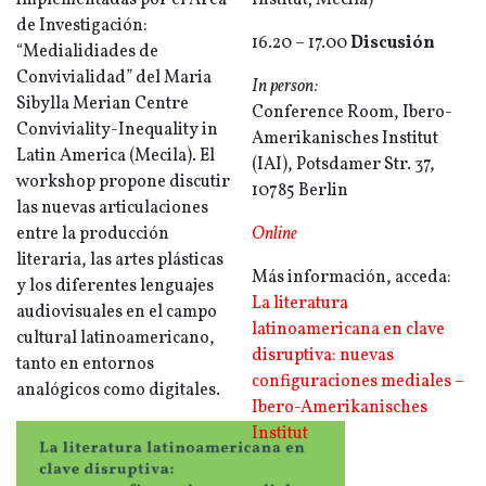
implementadas por el Área
Institut; Mecila)
de Investigación:
16.20 – 17.00
Discusión
“Medialidiades de
Convivialidad” del Maria
In person:
Sibylla Merian Centre
Conference Room, Ibero-
Conviviality-Inequality in
Amerikanisches Institut
Latin America (Mecila). El
(IAI), Potsdamer Str. 37,
workshop propone discutir
10785 Berlin
las nuevas articulaciones
entre la producción
Online
literaria, las artes plásticas
Más información, acceda:
y los diferentes lenguajes
La literatura
audiovisuales en el campo
latinoamericana en clave
cultural latinoamericano,
disruptiva: nuevas
tanto en entornos
configuraciones mediales –
analógicos como digitales.
Ibero-Amerikanisches
Institut