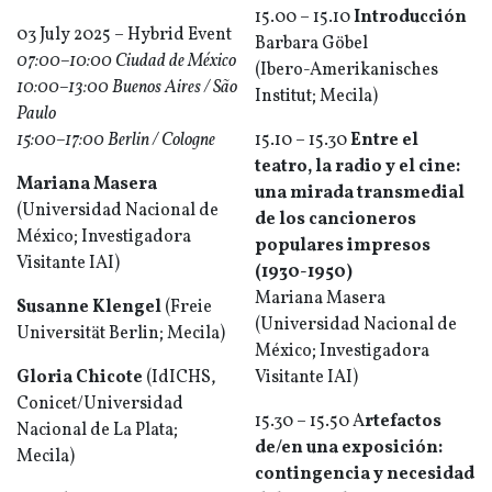
15.00 – 15.10
Introducción
03 July 2025 – Hybrid Event
Barbara Göbel
07:00–10:00 Ciudad de México
(Ibero-Amerikanisches
10:00–13:00 Buenos Aires / São
Institut; Mecila)
Paulo
15:00–17:00 Berlin / Cologne
15.10 – 15.30
Entre el
teatro, la radio y el cine:
Mariana Masera
una mirada transmedial
(Universidad Nacional de
de los cancioneros
México; Investigadora
populares impresos
Visitante IAI)
(1930-1950)
Mariana Masera
Susanne Klengel
(Freie
(Universidad Nacional de
Universität Berlin; Mecila)
México; Investigadora
Gloria Chicote
(IdICHS,
Visitante IAI)
Conicet/Universidad
15.30 – 15.50 A
rtefactos
Nacional de La Plata;
de/en una exposición:
Mecila)
contingencia y necesidad