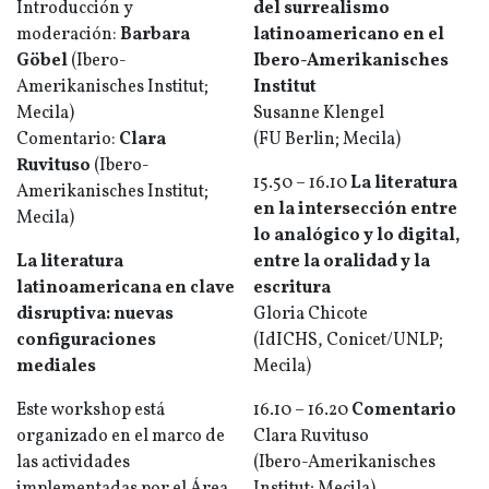
Introducción y
del surrealismo
moderación:
Barbara
latinoamericano en el
Göbel
(Ibero-
Ibero-Amerikanisches
Amerikanisches Institut;
Institut
Mecila)
Susanne Klengel
Comentario:
Clara
(FU Berlin; Mecila)
Ruvituso
(Ibero-
15.50 – 16.10
La literatura
Amerikanisches Institut;
en la intersección entre
Mecila)
lo analógico y lo digital,
La literatura
entre la oralidad y la
latinoamericana en clave
escritura
disruptiva: nuevas
Gloria Chicote
configuraciones
(IdICHS, Conicet/UNLP;
mediales
Mecila)
Este workshop está
16.10 – 16.20
Comentario
organizado en el marco de
Clara Ruvituso
las actividades
(Ibero-Amerikanisches