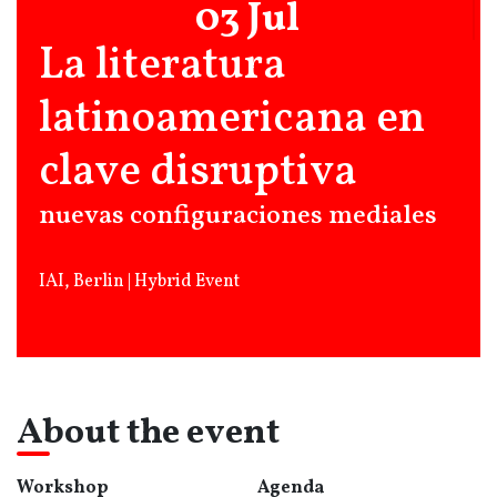
03 Jul
La literatura
latinoamericana en
clave disruptiva
nuevas configuraciones mediales
IAI, Berlin | Hybrid Event
About the event
Workshop
Agenda