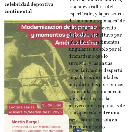
internacional de noticias,
celebridad deportiva
una nueva cultura del
continental
espectáculo, y la presencia
de “momentos globales” de
nuevo tipo. Este evento
deportivo global tuvo por
añadidura condimentos
singulares: no solo por el
dramatismo que lo
envolvió, y las ansias
superlativas que despertó
en públicos de ciudades
muy distantes por conocer
su desenlace, sino porque
fue vehículo para las
proyecciones populares de
una oposición entre una
raza “latina”, cifrada en
Firpo, y un cierto