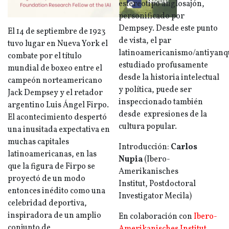
estereotipo anglosajón,
personificado por
Dempsey. Desde este punto
El 14 de septiembre de 1923
de vista, el par
tuvo lugar en Nueva York el
latinoamericanismo/antiyanq
combate por el título
estudiado profusamente
mundial de boxeo entre el
desde la historia intelectual
campeón norteamericano
y política, puede ser
Jack Dempsey y el retador
inspeccionado también
argentino Luis Ángel Firpo.
desde expresiones de la
El acontecimiento despertó
cultura popular.
una inusitada expectativa en
muchas capitales
Introducción:
Carlos
latinoamericanas, en las
Nupia
(Ibero-
que la figura de Firpo se
Amerikanisches
proyectó de un modo
Institut,
Postdoctoral
entonces inédito como una
Investigator Mecila)
celebridad deportiva,
inspiradora de un amplio
En colaboración con
Ibero-
conjunto de