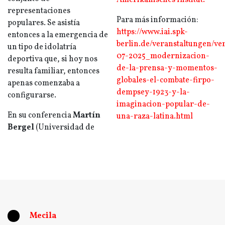
Amerikanisches Institut.
representaciones
Para más información:
populares. Se asistía
https://www.iai.spk-
entonces a la emergencia de
berlin.de/veranstaltungen/ve
un tipo de idolatría
07-2025_modernizacion-
deportiva que, si hoy nos
de-la-prensa-y-momentos-
resulta familiar, entonces
globales-el-combate-firpo-
apenas comenzaba a
dempsey-1923-y-la-
configurarse.
imaginacion-popular-de-
En su conferencia
Martín
una-raza-latina.html
Bergel
(Universidad de
Mecila