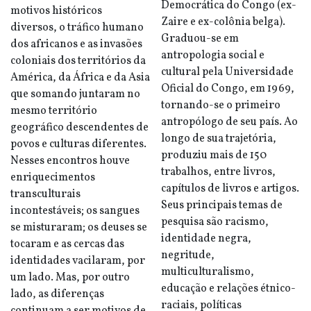
Democrática do Congo (ex-
motivos históricos
Zaire e ex-colônia belga).
diversos, o tráfico humano
Graduou-se em
dos africanos e as invasões
antropologia social e
coloniais dos territórios da
cultural pela Universidade
América, da África e da Asia
Oficial do Congo, em 1969,
que somando juntaram no
tornando-se o primeiro
mesmo território
antropólogo de seu país. Ao
geográfico descendentes de
longo de sua trajetória,
povos e culturas diferentes.
produziu mais de 150
Nesses encontros houve
trabalhos, entre livros,
enriquecimentos
capítulos de livros e artigos.
transculturais
Seus principais temas de
incontestáveis; os sangues
pesquisa são racismo,
se misturaram; os deuses se
identidade negra,
tocaram e as cercas das
negritude,
identidades vacilaram, por
multiculturalismo,
um lado. Mas, por outro
educação e relações étnico-
lado, as diferenças
raciais, políticas