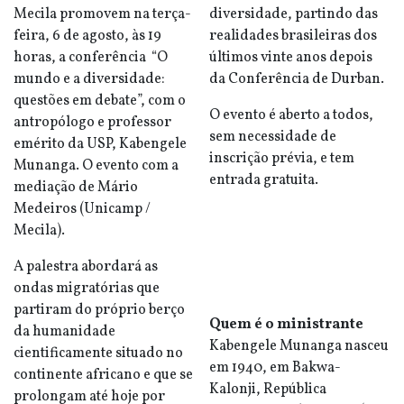
Mecila promovem na terça-
diversidade, partindo das
feira, 6 de agosto, às 19
realidades brasileiras dos
horas, a conferência “O
últimos vinte anos depois
mundo e a diversidade:
da Conferência de Durban.
questões em debate”, com o
O evento é aberto a todos,
antropólogo e professor
sem necessidade de
emérito da USP, Kabengele
inscrição prévia, e tem
Munanga. O evento com a
entrada gratuita.
mediação de Mário
Medeiros (Unicamp /
Mecila).
A palestra abordará as
ondas migratórias que
partiram do próprio berço
Quem é o ministrante
da humanidade
Kabengele Munanga nasceu
cientificamente situado no
em 1940, em Bakwa-
continente africano e que se
Kalonji, República
prolongam até hoje por