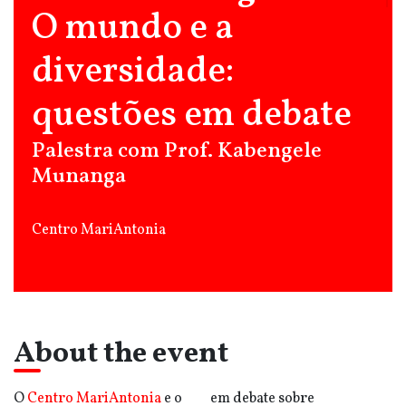
O mundo e a
diversidade:
questões em debate
Palestra com Prof. Kabengele
Munanga
Centro MariAntonia
About the event
O
Centro MariAntonia
e o
em debate sobre