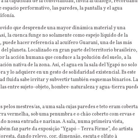
a a la capacidad de la convivialidad, invita al diálogo, recordan
 espacio performativo, las paredes, la pantalla y el agua
ifonía.
 movido que desprende una mayor dinámica material y una
sí, la cuenca funge no solamente como espejo líquido de la
, puede hacer referencia al acuífero Guarani, una de las más
el planeta. Localizado en gran parte del territorio brasileiro,
r la acción humana que conduce a la polución del suelo, a la
ción nativa de la zona. Así, el agua en la sala del Ygapó no solo
ora y lo adquiere en un gesto de solidaridad existencial. Es este
d fluida sabe irritar y subvertir también esquemas binarios. La
las entre sujeto-objeto, hombre-naturaleza y agua-tierra pued
pelos mestres/as, a uma sala cujas paredes e teto eram coberta
rra vermelha, sob uma penumbra e o chão coberto com ervas e
do nossa entrada e narinas. A sala, numa primeira vista,
mbém faz parte da exposição “Ygapó – Terra Firme”, do artista
loresta, dando relevo, cor, dimensão, escuta e olfato à