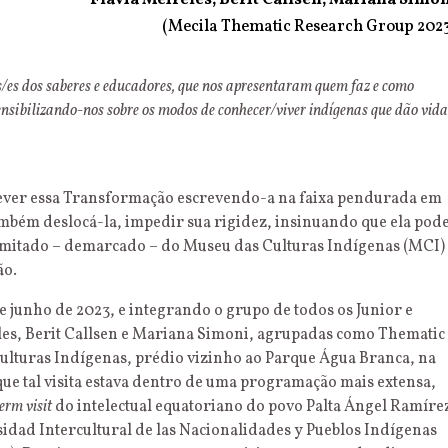
Flávia Meireles, Berit Callsen, Mariana Simo
(Mecila Thematic Research Group 202
/es dos saberes e
educadores, que nos apresentaram quem faz e como
sensibilizando-nos sobre os modos de
conhecer/viver indígenas que dão vida
rever essa Transformação escrevendo-a na faixa pendurada em
mbém deslocá-la, impedir sua rigidez, insinuando que ela pod
imitado – demarcado – do Museu das Culturas Indígenas (MCI)
ão.
de junho de 2023, e integrando o grupo de todos os Junior e
eles, Berit Callsen e Mariana Simoni, agrupadas como Thematic
ulturas Indígenas, prédio vizinho ao Parque Água Branca, na
ue tal visita estava dentro de uma programação mais extensa,
erm visit
do intelectual equatoriano do povo Palta Ángel Ramíre
sidad Intercultural de las Nacionalidades y Pueblos Indígenas