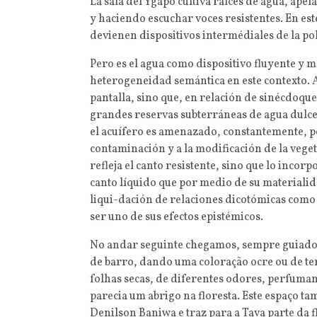
La sala del Ygapó cultiva raíces de agua, apel
y haciendo escuchar voces resistentes. En este
devienen dispositivos intermédiales de la pol
Pero es el agua como dispositivo fluyente y
heterogeneidad semántica en este contexto. A
pantalla, sino que, en relación de sinécdoque
grandes reservas subterráneas de agua dulce d
el acuífero es amenazado, constantemente, po
contaminación y a la modificación de la vegeta
refleja el canto resistente, sino que lo incorp
canto líquido que por medio de su materialida
liqui-dación de relaciones dicotómicas como 
ser uno de sus efectos epistémicos.
No andar seguinte chegamos, sempre guiados 
de barro, dando uma coloração ocre ou de te
folhas secas, de diferentes odores, perfuman
parecia um abrigo na floresta. Este espaço ta
Denilson Baniwa e traz para a Tava parte da f