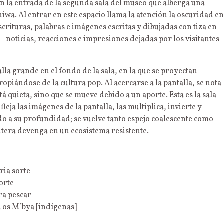
 en la entrada de la segunda sala del museo que alberga una
iwa. Al entrar en este espacio llama la atención la oscuridad en
scrituras, palabras e imágenes escritas y dibujadas con tiza en
 noticias, reacciones e impresiones dejadas por los visitantes
la grande en el fondo de la sala, en la que se proyectan
opiándose de la cultura pop. Al acercarse a la pantalla, se nota
tá quieta, sino que se mueve debido a un aporte. Esta es la sala
leja las imágenes de la pantalla, las multiplica, invierte y
do a su profundidad; se vuelve tanto espejo coalescente como
ntera devenga en un ecosistema resistente.
ria sorte
gado à própria sorte
ra pescar
a os M´bya [indígenas]