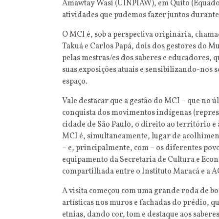
Amawtay Wasi (UINPIAW), em Quito (Equador)
atividades que pudemos fazer juntos durante
O MCI é, sob a perspectiva originária, cham
Takuá e Carlos Papá, dois dos gestores do M
pelas mestras/es dos saberes e educadores, 
suas exposições atuais e sensibilizando-nos 
espaço.
Vale destacar que a gestão do MCI – que no ú
conquista dos movimentos indígenas (repres
cidade de São Paulo, o direito ao território 
MCI é, simultaneamente, lugar de acolhimen
– e, principalmente, com – os diferentes pov
equipamento da Secretaria de Cultura e Econ
compartilhada entre o Instituto Maracá e a 
A visita começou com uma grande roda de bo
artísticas nos muros e fachadas do prédio, q
etnias, dando cor, tom e destaque aos sabere