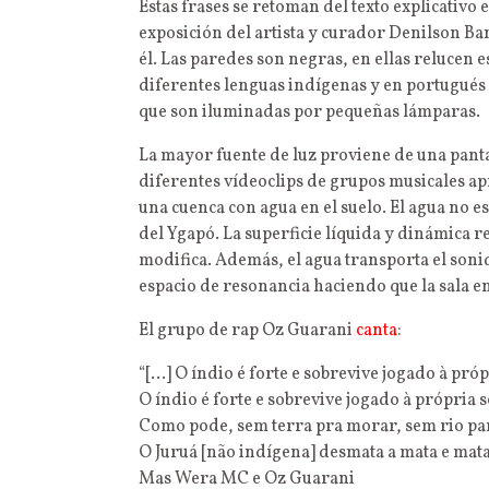
Estas frases se retoman del texto explicativo
exposición del artista y curador Denilson Ban
él. Las paredes son negras, en ellas relucen e
diferentes lenguas indígenas y en portugués –
que son iluminadas por pequeñas lámparas.
La mayor fuente de luz proviene de una pantal
diferentes vídeoclips de grupos musicales apr
una cuenca con agua en el suelo. El agua no es
del Ygapó. La superficie líquida y dinámica ref
modifica. Además, el agua transporta el soni
espacio de resonancia haciendo que la sala e
El grupo de rap Oz Guarani
canta
:
“[…] O índio é forte e sobrevive jogado à próp
O índio é forte e sobrevive jo
Como pode, sem terra pra morar, sem rio pa
O Juruá [não indígena] desmata a mata e mat
Mas Wera MC e Oz Guarani