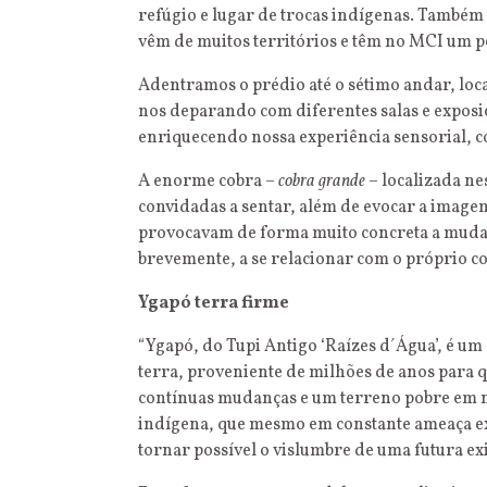
refúgio e lugar de trocas indígenas. Também
vêm de muitos territórios e têm no MCI um p
Adentramos o prédio até o sétimo andar, loc
nos deparando com diferentes salas e exposiç
enriquecendo nossa experiência sensorial, co
A enorme cobra –
cobra grande
– localizada nes
convidadas a sentar, além de evocar a imag
provocavam de forma muito concreta a mudanç
brevemente, a se relacionar com o próprio c
Ygapó terra firme
“Ygapó, do Tupi Antigo ‘Raízes d´Água’, é um
terra, proveniente de milhões de anos para q
contínuas mudanças e um terreno pobre em nut
indígena, que mesmo em constante ameaça ex
tornar possível o vislumbre de uma futura exi