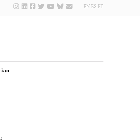
EN
ES
PT
rian