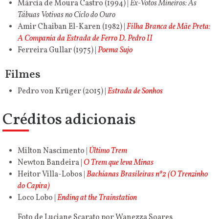
Márcia de Moura Castro (1994) |
Ex-Votos Mineiros: As
Tábuas Votivas no Ciclo do Ouro
Amir Chaiban El-Karen (1982) |
Filha Branca de Mãe Preta:
A Compania da Estrada de Ferro D. Pedro II
Ferreira Gullar (1975) |
Poema Sujo
Filmes
Pedro von Krüger (2015) |
Estrada de Sonhos
Créditos adicionais
Milton Nascimento |
Último Trem
Newton Bandeira |
O Trem que leva Minas
Heitor Villa-Lobos |
Bachianas Brasileiras nº2 (O Trenzinho
do Capira)
Loco Lobo |
Ending at the Trainstation
Foto de Luciane Scarato por Wanezza Soares