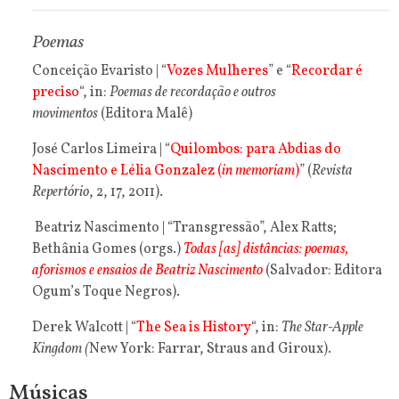
Poemas
Conceição Evaristo | “
Vozes Mulheres
” e “
Recordar é
preciso
“, in:
Poemas de recordação e outros
movimentos
(Editora Malê)
José Carlos Limeira | “
Quilombos: para Abdias do
Nascimento e Lélia Gonzalez (
in memoriam
)
” (
Revista
Repertório
, 2, 17, 2011).
Beatriz Nascimento | “Transgressão”, Alex Ratts;
Bethânia Gomes (orgs.)
Todas [as] distâncias: poemas,
aforismos e ensaios de Beatriz Nascimento
(Salvador: Editora
Ogum’s Toque Negros).
Derek Walcott | “
The Sea is History
“, in:
The Star-Apple
Kingdom (
New York: Farrar, Straus and Giroux).
Músicas