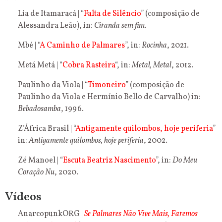
Lia de Itamaracá | “
Falta de Silêncio
” (composição de
Alessandra Leão), in:
Ciranda sem fim.
Mbé | “
A Caminho de Palmares
”, in:
Rocinha
, 2021.
Metá Metá | “
Cobra Rasteira
“, in:
Metal, Metal
, 2012.
Paulinho da Viola | “
Timoneiro
” (composição de
Paulinho da Viola e Hermínio Bello de Carvalho) in:
Bebadosamba
, 1996.
Z’África Brasil | “
Antigamente quilombos, hoje periferia
”
in:
Antigamente quilombos, hoje periferia
, 2002.
Zé Manoel | “
Escuta Beatriz Nascimento
”, in:
Do Meu
Coração
Nu
, 2020.
Vídeos
AnarcopunkORG |
Se Palmares Não Vive Mais, Faremos