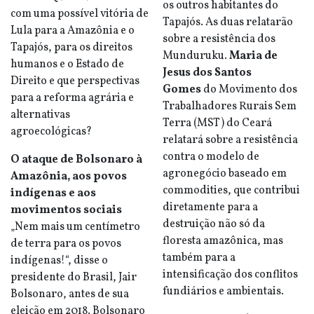
os outros habitantes do
com uma possível vitória de
Tapajós. As duas relatarão
Lula para a Amazônia e o
sobre a resistência dos
Tapajós, para os direitos
Munduruku.
Maria de
humanos e o Estado de
Jesus dos Santos
Direito e que perspectivas
Gomes
do Movimento dos
para a reforma agrária e
Trabalhadores Rurais Sem
alternativas
Terra (MST) do Ceará
agroecológicas?
relatará sobre a resistência
contra o modelo de
O ataque de Bolsonaro à
agronegócio baseado em
Amazônia, aos povos
commodities, que contribui
indígenas e aos
diretamente para a
movimentos sociais
destruição não só da
„Nem mais um centímetro
floresta amazônica, mas
de terra para os povos
também para a
indígenas!“, disse o
intensificação dos conflitos
presidente do Brasil, Jair
fundiários e ambientais.
Bolsonaro, antes de sua
eleição em 2018. Bolsonaro