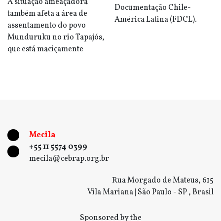
A situação ameaçadora
Documentação Chile-
também afeta a área de
América Latina (FDCL).
assentamento do povo
Munduruku no rio Tapajós,
que está maciçamente
Mecila
+55 11 5574 0399
mecila@cebrap.org.br
Rua Morgado de Mateus, 615
Vila Mariana | São Paulo - SP , Brasil
Sponsored by the