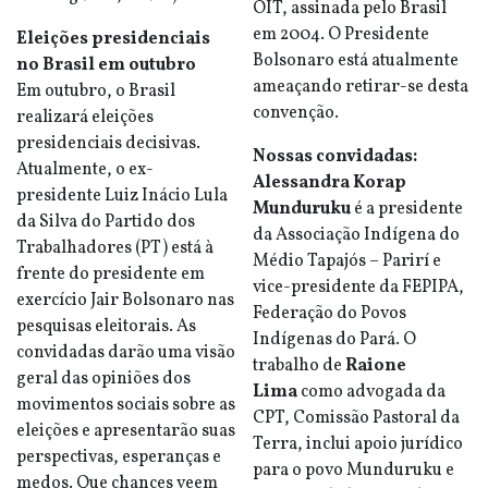
OIT, assinada pelo Brasil
em 2004. O Presidente
Eleições presidenciais
Bolsonaro está atualmente
no Brasil em outubro
ameaçando retirar-se desta
Em outubro, o Brasil
convenção.
realizará eleições
presidenciais decisivas.
Nossas convidadas:
Atualmente, o ex-
Alessandra Korap
presidente Luiz Inácio Lula
Munduruku
é a presidente
da Silva do Partido dos
da Associação Indígena do
Trabalhadores (PT) está à
Médio Tapajós – Parirí e
frente do presidente em
vice-presidente da FEPIPA,
exercício Jair Bolsonaro nas
Federação do Povos
pesquisas eleitorais. As
Indígenas do Pará. O
convidadas darão uma visão
trabalho de
Raione
geral das opiniões dos
Lima
como advogada da
movimentos sociais sobre as
CPT, Comissão Pastoral da
eleições e apresentarão suas
Terra, inclui apoio jurídico
perspectivas, esperanças e
para o povo Munduruku e
medos. Que chances veem