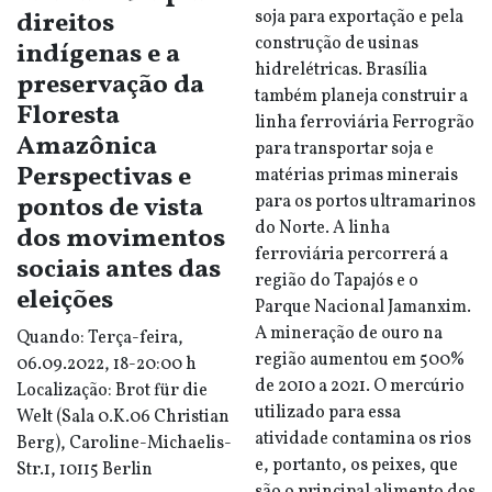
direitos
soja para exportação e pela
construção de usinas
indígenas e a
hidrelétricas. Brasília
preservação da
também planeja construir a
Floresta
linha ferroviária Ferrogrão
Amazônica
para transportar soja e
Perspectivas e
matérias primas minerais
pontos de vista
para os portos ultramarinos
do Norte. A linha
dos movimentos
ferroviária percorrerá a
sociais antes das
região do Tapajós e o
eleições
Parque Nacional Jamanxim.
A mineração de ouro na
Quando: Terça-feira,
região aumentou em 500%
06.09.2022, 18-20:00 h
de 2010 a 2021. O mercúrio
Localização: Brot für die
utilizado para essa
Welt (Sala 0.K.06 Christian
atividade contamina os rios
Berg), Caroline-Michaelis-
e, portanto, os peixes, que
Str.1, 10115 Berlin