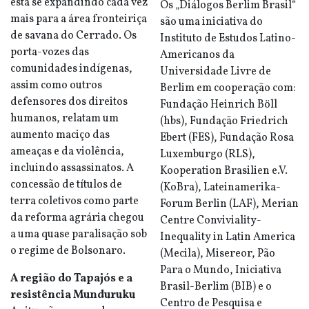
está se expandindo cada vez
Os „Diálogos Berlim Brasil“
mais para a área fronteiriça
são uma iniciativa do
de savana do Cerrado. Os
Instituto de Estudos Latino-
porta-vozes das
Americanos da
comunidades indígenas,
Universidade Livre de
assim como outros
Berlim em cooperação com:
defensores dos direitos
Fundação Heinrich Böll
humanos, relatam um
(hbs), Fundação Friedrich
aumento maciço das
Ebert (FES), Fundação Rosa
ameaças e da violência,
Luxemburgo (RLS),
incluindo assassinatos. A
Kooperation Brasilien e.V.
concessão de títulos de
(KoBra), Lateinamerika-
terra coletivos como parte
Forum Berlin (LAF), Merian
da reforma agrária chegou
Centre Conviviality-
a uma quase paralisação sob
Inequality in Latin America
o regime de Bolsonaro.
(Mecila), Misereor, Pão
Para o Mundo, Iniciativa
A região do Tapajós e a
Brasil-Berlim (BIB) e o
resistência Munduruku
Centro de Pesquisa e