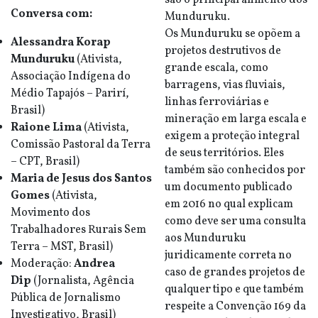
são o principal alimento dos
Conversa com:
Munduruku.
Os Munduruku se opõem a
Alessandra Korap
projetos destrutivos de
Munduruku
(Ativista,
grande escala, como
Associação Indígena do
barragens, vias fluviais,
Médio Tapajós – Parirí,
linhas ferroviárias e
Brasil)
mineração em larga escala e
Raione Lima
(Ativista,
exigem a proteção integral
Comissão Pastoral da Terra
de seus territórios. Eles
– CPT, Brasil)
também são conhecidos por
Maria de Jesus dos Santos
um documento publicado
Gomes
(Ativista,
em 2016 no qual explicam
Movimento dos
como deve ser uma consulta
Trabalhadores Rurais Sem
aos Munduruku
Terra – MST, Brasil)
juridicamente correta no
Moderação:
Andrea
caso de grandes projetos de
Dip
(Jornalista, Agência
qualquer tipo e que também
Pública de Jornalismo
respeite a Convenção 169 da
Investigativo, Brasil)