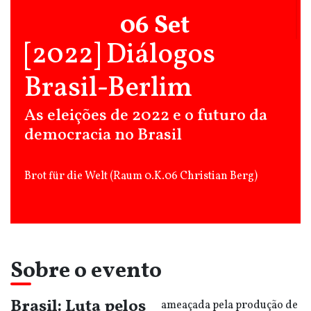
06 Set
[2022] Diálogos
Brasil-Berlim
As eleições de 2022 e o futuro da
democracia no Brasil
Brot für die Welt (Raum 0.K.06 Christian Berg)
Sobre o evento
Brasil: Luta pelos
ameaçada pela produção de