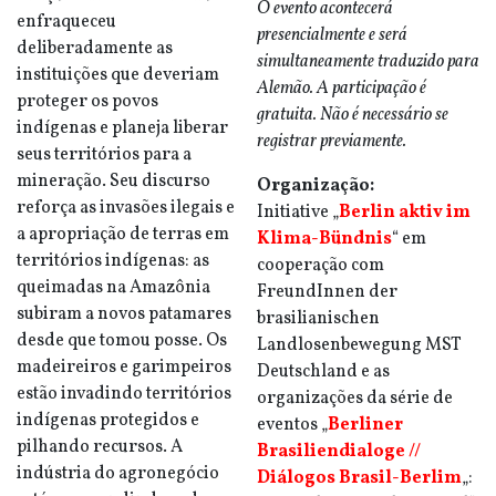
O evento acontecerá
enfraqueceu
presencialmente e será
deliberadamente as
simultaneamente traduzido para
instituições que deveriam
Alemão. A participação é
proteger os povos
gratuita. Não é necessário se
indígenas e planeja liberar
registrar previamente.
seus territórios para a
mineração. Seu discurso
Organização:
reforça as invasões ilegais e
Initiative „
Berlin aktiv im
a apropriação de terras em
Klima-Bündnis
“ em
territórios indígenas: as
cooperação com
queimadas na Amazônia
FreundInnen der
subiram a novos patamares
brasilianischen
desde que tomou posse. Os
Landlosenbewegung MST
madeireiros e garimpeiros
Deutschland e as
estão invadindo territórios
organizações da série de
indígenas protegidos e
eventos „
Berliner
pilhando recursos. A
Brasiliendialoge //
indústria do agronegócio
Diálogos Brasil-Berlim
„: