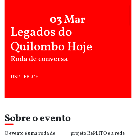
03 Mar
Legados do
Quilombo Hoje
Roda de conversa
USP - FFLCH
Sobre o evento
O evento é uma roda de
projeto RePLITO e a rede