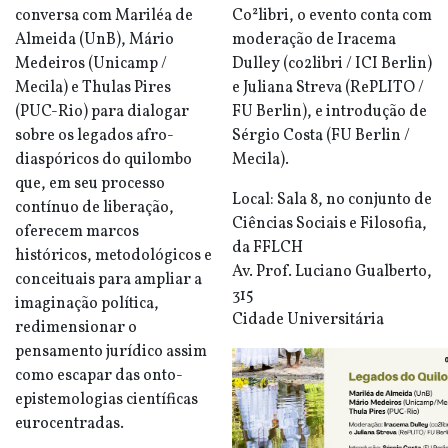
conversa com Mariléa de
Co²libri, o evento conta com
Almeida (UnB), Mário
moderação de Iracema
Medeiros (Unicamp /
Dulley (co2libri / ICI Berlin)
Mecila) e Thulas Pires
e Juliana Streva (RePLITO /
(PUC-Rio) para dialogar
FU Berlin), e introdução de
sobre os legados afro-
Sérgio Costa (FU Berlin /
diaspóricos do quilombo
Mecila).
que, em seu processo
Local: Sala 8, no conjunto de
contínuo de liberação,
Ciências Sociais e Filosofia,
oferecem marcos
da FFLCH
históricos, metodológicos e
Av. Prof. Luciano Gualberto,
conceituais para ampliar a
315
imaginação política,
Cidade Universitária
redimensionar o
pensamento jurídico assim
como escapar das onto-
epistemologias científicas
eurocentradas.