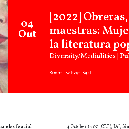
[2022] Obreras,
04
maestras: Mujer
Out
la literatura p
Diversity/Medialities | P
Simón-Bolívar-Saal
mands of
social
4 October 18:00 (CET), IAI, S