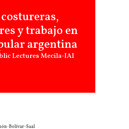
 costureras,
es y trabajo en
opular argentina
ublic Lectures Mecila-IAI
imón-Bolívar-Saal