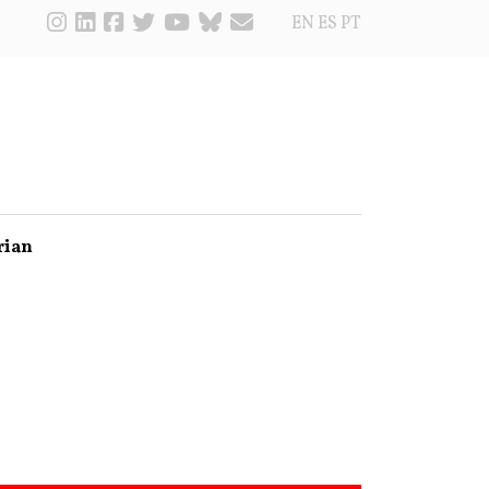
EN
ES
PT
rian