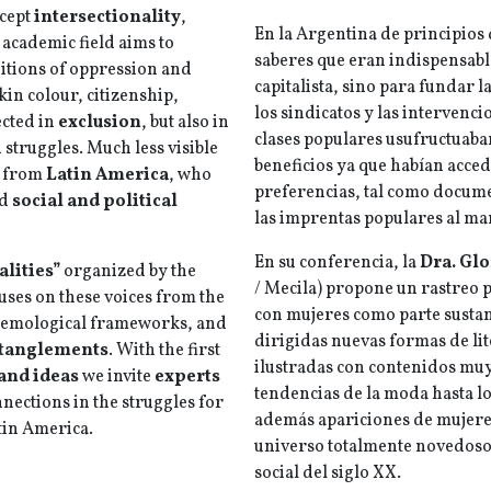
ncept
intersectionality
,
En la Argentina de principios d
 academic field aims to
saberes que eran indispensabl
tions of oppression and
capitalista, sino para fundar 
kin colour, citizenship,
los sindicatos y las intervencio
ected in
exclusion
, but also in
clases populares usufructuaban
 struggles. Much less visible
beneficios ya que habían acce
s from
Latin America
, who
preferencias, tal como docume
ed
social and political
las imprentas populares al mar
En su conferencia, la
Dra. Glo
lities”
organized by the
/ Mecila) propone un rastreo p
uses on these voices from the
con mujeres como parte sustanc
stemological frameworks, and
dirigidas nuevas formas de lit
tanglements
. With the first
ilustradas con contenidos muy
and ideas
we invite
experts
tendencias de la moda hasta l
ections in the struggles for
además apariciones de mujeres e
tin America.
universo totalmente novedoso q
social del siglo XX.