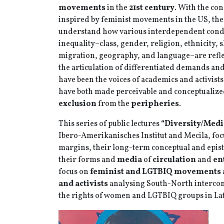
movements
in the
21st century
. With the co
inspired by feminist movements in the US, the
understand how various interdependent condi
inequality–class, gender, religion, ethnicity, s
migration, geography, and language–are refl
the articulation of differentiated demands and
have been the voices of academics and activist
have both made perceivable and conceptualiz
exclusion
from the
peripheries
.
This series of public lectures
“Diversity/Media
Ibero-Amerikanisches Institut and Mecila, foc
margins, their long-term conceptual and epi
their forms and
media
of
circulation
and
en
focus on
feminist and LGTBIQ movements 
and activists
analysing South-North interconn
the rights of women and LGTBIQ groups in La