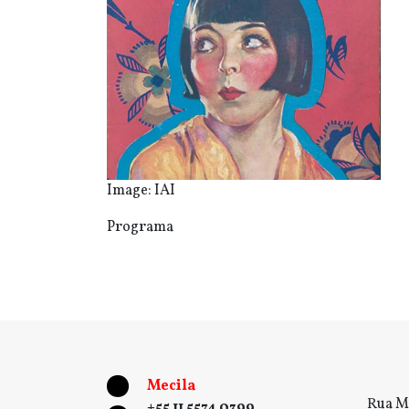
Image: IAI
Programa
Mecila
Rua M
+55 11 5574 0399