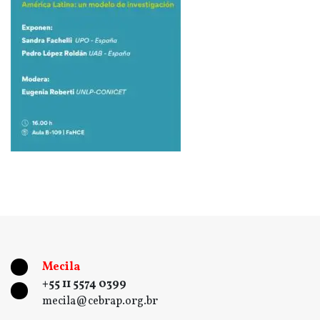
Mecila
+55 11 5574 0399
mecila@cebrap.org.br