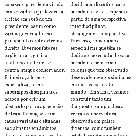
capazes e perceber a virada
decidimos discutir o caso
conservadora que levaria à
brasileiro neste simpósio a
eleição em 2018 de um
partir de uma perspectiva
presidente, assim como
interdisciplinar,
vários governadores e
abrangente e comparativa.
parlamentares de extrema-
Para isso, convidamos
direita. Diversos fatores
especialistas que têm se
explicam a cegueira
dedicado ao estudo do caso
analítica diante desse
brasileiro, bem como
contra-ataque conservador.
colegas que tem observado
Primeiro, a hiper-
desenvolvimentos similares
especialização em
em outras partes do
subcampos disciplinares
mundo. Em suma, visamos
acabou por crir um
construir tanto um
obstáculo para a apreensão
diagnóstico amplo dessa
de transformações com
reação conservadora
causas variadas e situadas
observada em países
socialmente em âmbitos
diversos, como também