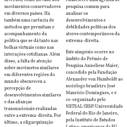
diversos, como no caso dos
estabelecer uma agenda de
movimentos conservadores
pesquisa comum para
em diversos países. Há
analisar os
também uma carência de
desenvolvimentos e
métodos que permitam o
debilidades políticas dos
acompanhamento da
atores contemporâneos da
política que se dá tanto nas
extrema-direita.
bolhas virtuais como nas
Este simpósio ocorre no
interações cotidianas. Além
âmbito do Prêmio de
disso, a falta de atenção
Pesquisa Anneliese Maier,
sobre movimetos similares
concedido pela Fundação
em diferentes regiões do
Alexander von Humboldt ao
mundo obscureceu a
sociólogo brasileiro José
percepção de
Maurício Domingues, e é
desenvolvimentos similares
co-organizado pelo
e das alianças
NETSAL/IESP/Universidade
transnacionais realizadas
Federal do Rio de Janeiro,
entre a extrema-direita. Por
pela Instituto de Estudos
último, a oligarquização