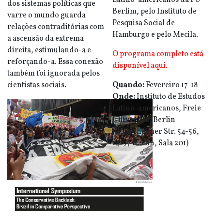
Latino-americanos da FU
dos sistemas políticas que
Berlim, pelo Instituto de
varre o mundo guarda
Pesquisa Social de
relações contraditórias com
Hamburgo e pelo Mecila.
a ascensão da extrema
direita, estimulando-a e
O programa completo está
reforçando-a. Essa conexão
disponível aqui.
também foi ignorada pelos
cientistas sociais.
Quando:
Fevereiro 17-18
Onde:
Instituto de Estudos
Latino-americanos, Freie
Universität Berlin
(Rüdesheimer Str. 54-56,
14197 Berlin, Sala 201)