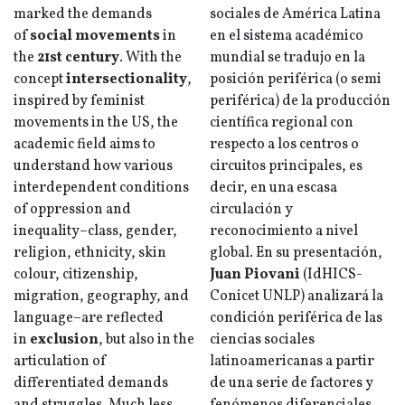
marked the demands
sociales de América Latina
of
social movements
in
en el sistema académico
the
21st century
. With the
mundial se tradujo en la
concept
intersectionality
,
posición periférica (o semi
inspired by feminist
periférica) de la producción
movements in the US, the
científica regional con
academic field aims to
respecto a los centros o
understand how various
circuitos principales, es
interdependent conditions
decir, en una escasa
of oppression and
circulación y
inequality–class, gender,
reconocimiento a nivel
religion, ethnicity, skin
global. En su presentación,
colour, citizenship,
Juan Piovani
(IdHICS-
migration, geography, and
Conicet UNLP) analizará la
language–are reflected
condición periférica de las
in
exclusion
, but also in the
ciencias sociales
articulation of
latinoamericanas a partir
differentiated demands
de una serie de factores y