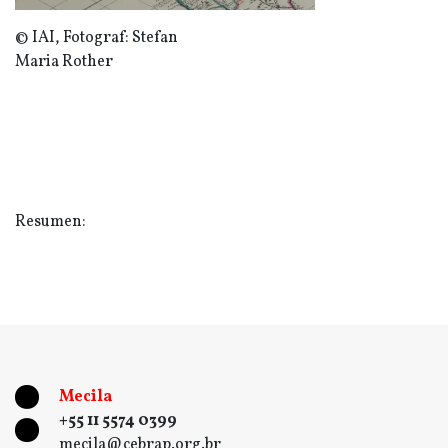
© IAI, Fotograf: Stefan
Maria Rother
Resumen:
Mecila
+55 11 5574 0399
mecila@cebrap.org.br