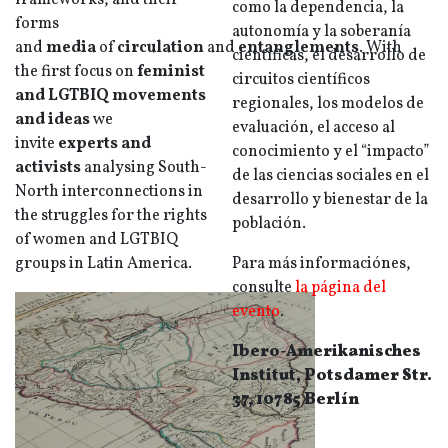
frameworks, and their
como la dependencia, la
forms
autonomía y la soberanía
and
media
of
circulation
and
entanglements
. With
científicas, el desarrollo de
the first focus on
feminist
circuitos científicos
and LGTBIQ movements
regionales, los modelos de
and ideas
we
evaluación, el acceso al
invite
experts and
conocimiento y el “impacto”
activists
analysing South-
de las ciencias sociales en el
North interconnections in
desarrollo y bienestar de la
the struggles for the rights
población.
of women and LGTBIQ
groups in Latin America.
Para más informaciónes,
consulte
la página del
evento
.
Ibero-Amerikanisches
Institut, Potsdamer Str.
37, 10785 Berlín