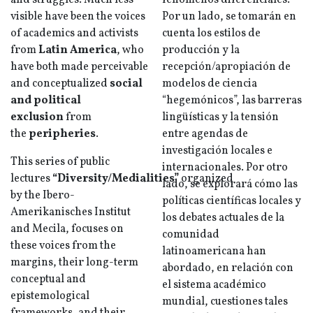
and struggles. Much less
fenómenos diferenciales.
visible have been the voices
Por un lado, se tomarán en
of academics and activists
cuenta los estilos de
from
Latin America
, who
producción y la
have both made perceivable
recepción/apropiación de
and conceptualized
social
modelos de ciencia
and political
“hegemónicos”, las barreras
exclusion
from
lingüísticas y la tensión
the
peripheries
.
entre agendas de
investigación locales e
This series of public
internacionales. Por otro
lectures
“Diversity/Medialities”
organized
lado, se explorará cómo las
by the Ibero-
políticas científicas locales y
Amerikanisches Institut
los debates actuales de la
and Mecila, focuses on
comunidad
these voices from the
latinoamericana han
margins, their long-term
abordado, en relación con
conceptual and
el sistema académico
epistemological
mundial, cuestiones tales