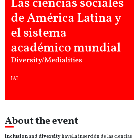
Las ciencias sociales
de América Latina y
el sistema
académico mundial
Diversity/Medialities
IAI
About the event
Inclusion
and
diversity
have
La inserción de las ciencias