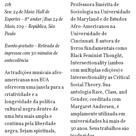
21h
Professora Emérita de
Sesc 24 de Maio: Hall de
Sociologia na Universidade
Esportes – 8º andar | Rua 24 de
de Maryland e de Estudos
Maio, 109 – República, São
Afro-Americanos na
Paulo
Universidade de
Cincinnati. É autora de
Evento gratuito – Retirada de
livros fundamentais como
ingressos com 30 minutos de
Black Feminist Thought,
antecedência
Intersectionality (ambos
com múltiplas edições) e
As tradições musicais afro-
Intersectionality as Critical
americanas nos EUA
Social Theory. Sua
oferecem uma janela para a
antologia Race, Class, and
criatividade e a
Gender, coeditada com
longevidade da política
Margaret Andersen, é
cultural negra dentro de
amplamente utilizada em
uma luta mais ampla e
universidades há mais de
contínua pela liberdade
30 anos. Seus trabalhos são
negra. Sejam spirituals,