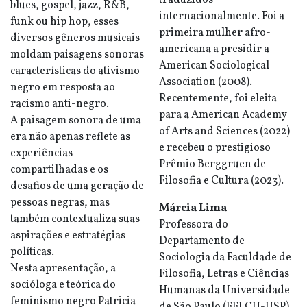
traduzidos
blues, gospel, jazz, R&B,
internacionalmente. Foi a
funk ou hip hop, esses
primeira mulher afro-
diversos gêneros musicais
americana a presidir a
moldam paisagens sonoras
American Sociological
características do ativismo
Association (2008).
negro em resposta ao
Recentemente, foi eleita
racismo anti-negro.
para a American Academy
A paisagem sonora de uma
of Arts and Sciences (2022)
era não apenas reflete as
e recebeu o prestigioso
experiências
Prêmio Berggruen de
compartilhadas e os
Filosofia e Cultura (2023).
desafios de uma geração de
pessoas negras, mas
Márcia Lima
também contextualiza suas
Professora do
aspirações e estratégias
Departamento de
políticas.
Sociologia da Faculdade de
Nesta apresentação, a
Filosofia, Letras e Ciências
socióloga e teórica do
Humanas da Universidade
feminismo negro Patricia