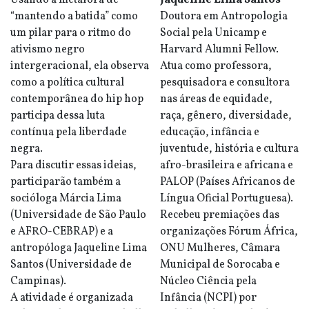
Usando a metáfora de
Jaqueline Lima Santos
“mantendo a batida” como
Doutora em Antropologia
um pilar para o ritmo do
Social pela Unicamp e
ativismo negro
Harvard Alumni Fellow.
intergeracional, ela observa
Atua como professora,
como a política cultural
pesquisadora e consultora
contemporânea do hip hop
nas áreas de equidade,
participa dessa luta
raça, gênero, diversidade,
contínua pela liberdade
educação, infância e
negra.
juventude, história e cultura
Para discutir essas ideias,
afro-brasileira e africana e
participarão também a
PALOP (Países Africanos de
socióloga Márcia Lima
Língua Oficial Portuguesa).
(Universidade de São Paulo
Recebeu premiações das
e AFRO-CEBRAP) e a
organizações Fórum África,
antropóloga Jaqueline Lima
ONU Mulheres, Câmara
Santos (Universidade de
Municipal de Sorocaba e
Campinas).
Núcleo Ciência pela
A atividade é organizada
Infância (NCPI) por