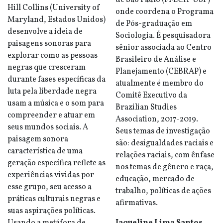
de São Paulo (FFLCH-USP)
Hill Collins (University of
onde coordena o Programa
Maryland, Estados Unidos)
de Pós-graduação em
desenvolve a ideia de
Sociologia. É pesquisadora
paisagens sonoras para
sênior associada ao Centro
explorar como as pessoas
Brasileiro de Análise e
negras que cresceram
Planejamento (CEBRAP) e
durante fases específicas da
atualmente é membro do
luta pela liberdade negra
Comitê Executivo da
usam a música e o som para
Brazilian Studies
compreender e atuar em
Association, 2017-2019.
seus mundos sociais. A
Seus temas de investigação
paisagem sonora
são: desigualdades raciais e
característica de uma
relações raciais, com ênfase
geração específica reflete as
nos temas de gênero e raça,
experiências vividas por
educação, mercado de
esse grupo, seu acesso a
trabalho, políticas de ações
práticas culturais negras e
afirmativas.
suas aspirações políticas.