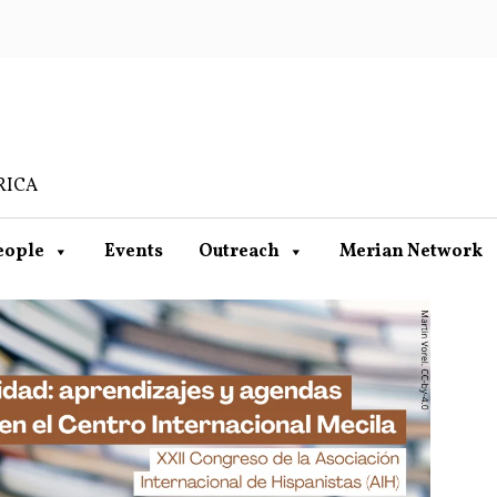
RICA
eople
Events
Outreach
Merian Network