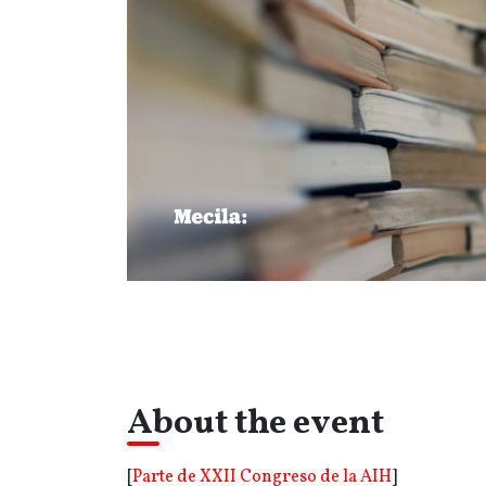
About the event
[
Parte de XXII Congreso de la AIH
]