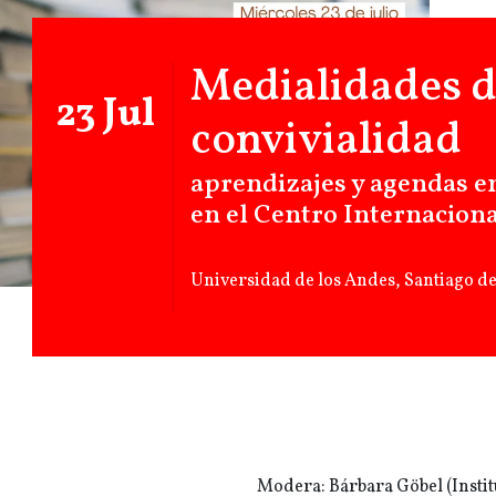
Medialidades d
23 Jul
convivialidad
aprendizajes y agendas 
en el Centro Internacion
Universidad de los Andes, Santiago de
Modera: Bárbara Göbel (Insti