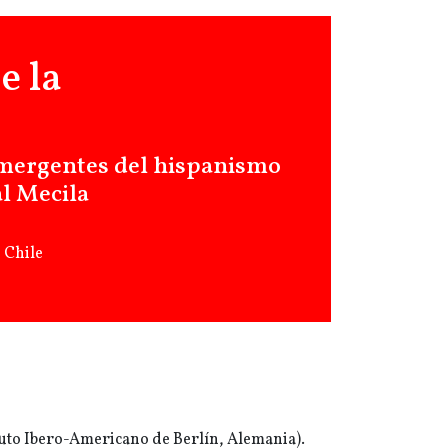
e la
emergentes del hispanismo
al Mecila
 Chile
tuto Ibero-Americano de Berlín, Alemania).