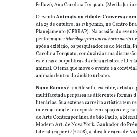
Fellow), Ana Carolina Torquato (Mecila Junior
O evento
Animais na cidade: Conversa co
dia 25 de outubro, às 17h30min, no Centro Bras
Planejamento (CEBRAP). Na ocasião do evento,
performance
Monólogo para um cachorro morto
de
após a exibição, os pesquisadores do Mecila, P
Carolina Torquato, conduzirão uma discussão 
estéticas e biopolíticas da obra artística e lite
animal. O tema que move o evento é a convivia
animais dentro do âmbito urbano.
Nuno Ramos
é um filósofo, escritor, artista 
multifacetada perpassa as diferentes formas de
literárias. Sua extensa carreira artística tem 
internacional e foi exposta em espaços de gra
de Arte Contemporânea de São Paulo, a Biena
Modern Art, de Nova York. Ganhador do Prêm
Literatura por
Ó
(2008), a obra literária de N