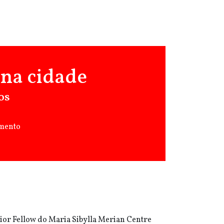
 na cidade
os
amento
ior Fellow do Maria Sibylla Merian Centre