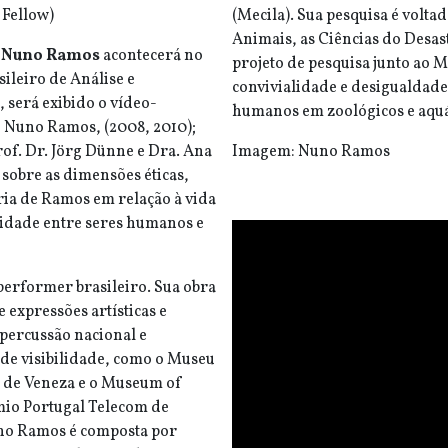
 Fellow)
(Mecila). Sua pesquisa é voltad
Animais, as Ciências do Desast
m Nuno Ramos
acontecerá no
projeto de pesquisa junto ao M
ileiro de Análise e
convivialidade e desigualdade
 será exibido o vídeo-
humanos em zoológicos e aquá
 Nuno Ramos, (2008, 2010);
rof. Dr. Jörg Dünne e Dra. Ana
Imagem: Nuno Ramos
sobre as dimensões éticas,
rária de Ramos em relação à vida
lidade entre seres humanos e
e performer brasileiro. Sua obra
 expressões artísticas e
repercussão nacional e
nde visibilidade, como o Museu
l de Veneza e o Museum of
io Portugal Telecom de
uno Ramos é composta por