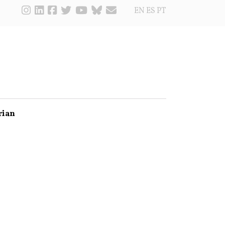
EN
ES
PT
rian