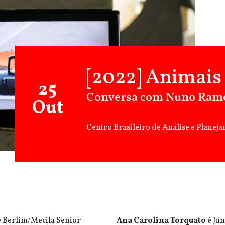
[2022] Animais
25
Conversa com Nuno Ram
Out
Centro Brasileiro de Análise e Planej
 Berlim/Mecila Senior
Ana Carolina Torquato
é Jun