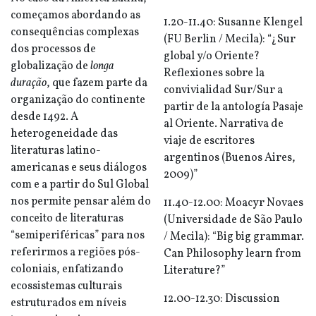
começamos abordando as
1.20-11.40: Susanne Klengel
consequências complexas
(FU Berlin / Mecila): “¿Sur
dos processos de
global y/o Oriente?
globalização de
longa
Reflexiones sobre la
duração
, que fazem parte da
convivialidad Sur/Sur a
organização do continente
partir de la antología Pasaje
desde 1492. A
al Oriente. Narrativa de
heterogeneidade das
viaje de escritores
literaturas latino-
argentinos (Buenos Aires,
americanas e seus diálogos
2009)”
com e a partir do Sul Global
nos permite pensar além do
11.40-12.00: Moacyr Novaes
conceito de literaturas
(Universidade de São Paulo
“semiperiféricas” para nos
/ Mecila): “Big big grammar.
referirmos a regiões pós-
Can Philosophy learn from
coloniais, enfatizando
Literature?”
ecossistemas culturais
12.00-12.30: Discussion
estruturados em níveis