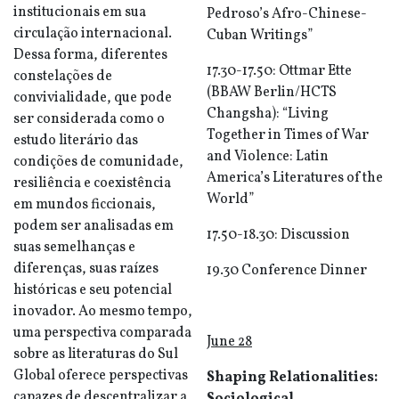
institucionais em sua
Pedroso’s Afro-Chinese-
circulação internacional.
Cuban Writings”
Dessa forma, diferentes
17.30-17.50: Ottmar Ette
constelações de
(BBAW Berlin/HCTS
convivialidade, que pode
Changsha): “Living
ser considerada como o
Together in Times of War
estudo literário das
and Violence: Latin
condições de comunidade,
America’s Literatures of the
resiliência e coexistência
World”
em mundos ficcionais,
podem ser analisadas em
17.50-18.30: Discussion
suas semelhanças e
diferenças, suas raízes
19.30 Conference Dinner
históricas e seu potencial
inovador. Ao mesmo tempo,
uma perspectiva comparada
June 28
sobre as literaturas do Sul
Global oferece perspectivas
Shaping Relationalities:
capazes de descentralizar a