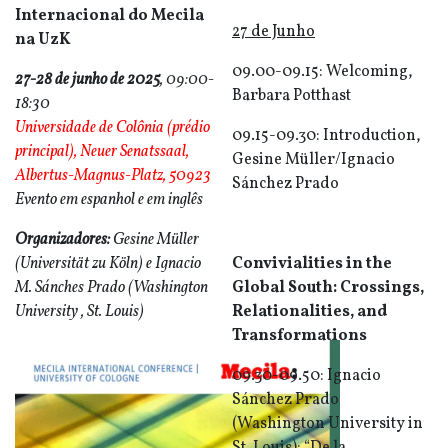
Internacional do Mecila
27 de Junho
na UzK
09.00-09.15: Welcoming,
27-28 de junho de 2025
, 09:00-
Barbara Potthast
18:30
Universidade de Colônia (prédio
09.15-09.30: Introduction,
principal), Neuer Senatssaal,
Gesine Müller/Ignacio
Albertus-Magnus-Platz, 50923
Sánchez Prado
Evento em espanhol e em inglês
Organizadores:
Gesine Müller
(Universität zu Köln) e Ignacio
Convivialities in the
M. Sánches Prado (Washington
Global South: Crossings,
University , St. Louis)
Relationalities, and
Transformations
09.30-09.50: Ignacio
Sánchez Prado
(Washington University in