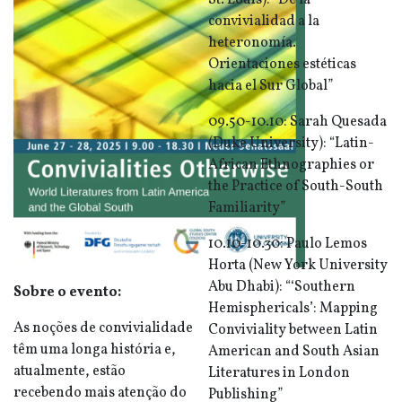
St. Louis): “De la
convivialidad a la
heteronomía.
Orientaciones estéticas
hacia el Sur Global”
09.50-10.10: Sarah Quesada
(Duke University): “Latin-
African Ethnographies or
the Practice of South-South
Familiarity”
10.10-10.30: Paulo Lemos
Horta (New York University
Abu Dhabi): “‘Southern
Sobre o evento:
Hemisphericals’: Mapping
As noções de convivialidade
Conviviality between Latin
têm uma longa história e,
American and South Asian
atualmente, estão
Literatures in London
recebendo mais atenção do
Publishing”