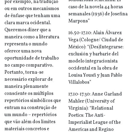
solidaridad femenina. El
por exemplo, na tradução
caso de la novela 44 horas
ou em outros mecanismos
semanales (1936) de Josefina
de ênfase que tenham uma
Marpons”
clara marca ocidental.
Queremos dizer que a
16.50-17.10: Alain Álvarez
maneira como a literatura
Vega (Cologne/ Ciudad de
representa o mundo
México): “(Des)Integrarse:
oferece uma nova
exclusión y barbarie del
oportunidade de trabalho
modelo integracionista
no campo comparativo.
occidental en la obra de
Portanto, torna-se
Louisa Yousfi y Juan Pablo
necessário explorar de
Villalobos”
maneira plenamente
consciente os múltiplos
17.10-17.30: Anne Garland
repertórios simbólicos que
Mahler (University of
entram na construção de
Virginia): “Relational
um mundo – repertórios
Poetics: The Anti-
que vão além dos limites
Imperialist League of the
materiais concretos e
Americas and Regino