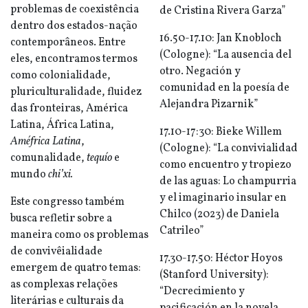
problemas de coexistência
de Cristina Rivera Garza”
dentro dos estados-nação
16.50-17.10: Jan Knobloch
contemporâneos. Entre
(Cologne): “La ausencia del
eles, encontramos termos
otro. Negación y
como colonialidade,
comunidad en la poesía de
pluriculturalidade, fluidez
Alejandra Pizarnik”
das fronteiras, América
Latina, África Latina,
17.10-17:30: Bieke Willem
Améfrica Latina
,
(Cologne): “La convivialidad
comunalidade,
tequío
e
como encuentro y tropiezo
mundo
chi’xi.
de las aguas: Lo champurria
y el imaginario insular en
Este congresso também
Chilco (2023) de Daniela
busca refletir sobre a
Catrileo”
maneira como os problemas
de convivêialidade
17.30-17.50: Héctor Hoyos
emergem de quatro temas:
(Stanford University):
as complexas relações
“Decrecimiento y
literárias e culturais da