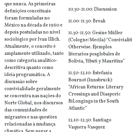
que nunca. As primeiras
10.30-11.00: Discussion
definições conceituais
foram formuladas no
11.00-11.30: Break
México na década de 1960 e
depois postuladas no nível
11.30-11.50: Gesine Müller
sociológico por Ivan Illich.
(Cologne/Mecila):“Convivialit
Atualmente, o conceito é
Otherwise. Ejemplos
amplamente utilizado, tanto
literarios posglobales de
como categoria analítico-
Bolivia, Yibuti y Mauritius”
descritiva quanto como
11.50-12.10: Estefania
ideia programática. A
Bournot (Innsbruck):
discussão sobre
“African Returns: Literary
convivialidade geralmente
Crossings and Diasporic
se concentra nas nações do
BiLongings in the South
Norte Global, nos discursos
Atlantic”
das comunidades de
migrantes e nas questões
12.10-12.30: Santiago
relacionadas à mudança
Vaquera-Vasquez
climática. Sem negar a