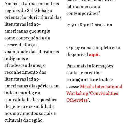
pacificación en la novela
América Latina com outras
latinoamericana
regiões do Sul Global; a
contemporánea”
orientação pluricultural das
literaturas latino-
17.50-18.30: Discussion
americanas que surgiu
como consequência da
crescente força e
O programa completo está
visibilidade das literaturas
disponível
aqui.
indígenas e
afrodescendentes; o
Para mais informações
reconhecimento das
contacte
mecila-
literaturas latino-
info@uni-koeln.de
e
americanas diaspóricas em
acesse
Mecila International
todo o mundo; e a
Workshop ‘Convivialities
centralidade das questões
Otherwise’
.
de gênero e sexualidade
nos movimentos sociais e
culturais da região.