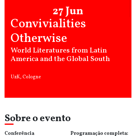
27 Jun
Convivialities
Otherwise
World Literatures from Latin
America and the Global South
UzK, Cologne
Sobre o evento
Conferência
Programação completa: