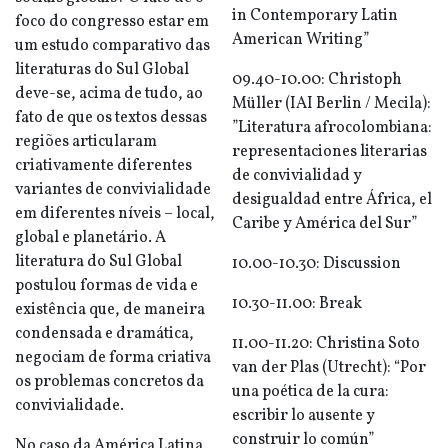
in Contemporary Latin
foco do congresso estar em
American Writing”
um estudo comparativo das
literaturas do Sul Global
09.40-10.00: Christoph
deve-se, acima de tudo, ao
Müller (IAI Berlin / Mecila):
fato de que os textos dessas
”Literatura afrocolombiana:
regiões articularam
representaciones literarias
criativamente diferentes
de convivialidad y
variantes de convivialidade
desigualdad entre África, el
em diferentes níveis – local,
Caribe y América del Sur”
global e planetário. A
literatura do Sul Global
10.00-10.30: Discussion
postulou formas de vida e
10.30-11.00: Break
existência que, de maneira
condensada e dramática,
11.00-11.20: Christina Soto
negociam de forma criativa
van der Plas (Utrecht): “Por
os problemas concretos da
una poética de la cura:
convivialidade.
escribir lo ausente y
construir lo común”
No caso da América Latina,