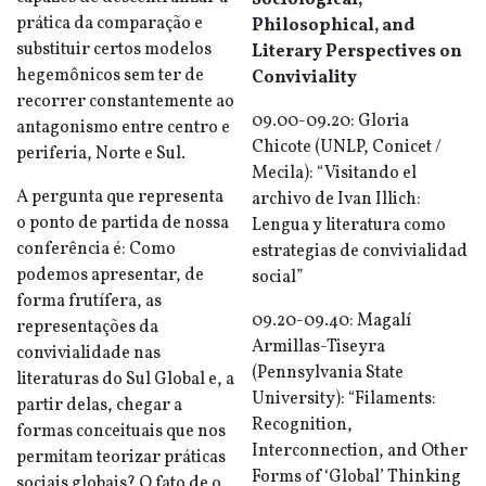
Sociological,
prática da comparação e
Philosophical, and
substituir certos modelos
Literary Perspectives on
hegemônicos sem ter de
Conviviality
recorrer constantemente ao
09.00-09.20: Gloria
antagonismo entre centro e
Chicote (UNLP, Conicet /
periferia, Norte e Sul.
Mecila): “Visitando el
A pergunta que representa
archivo de Ivan Illich:
o ponto de partida de nossa
Lengua y literatura como
conferência é: Como
estrategias de convivialidad
podemos apresentar, de
social”
forma frutífera, as
09.20-09.40: Magalí
representações da
Armillas-Tiseyra
convivialidade nas
(Pennsylvania State
literaturas do Sul Global e, a
University): “Filaments:
partir delas, chegar a
Recognition,
formas conceituais que nos
Interconnection, and Other
permitam teorizar práticas
Forms of ‘Global’ Thinking
sociais globais? O fato de o