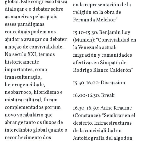
global. Este congresso busca
en la representación de la
dialogar e o debater sobre
religión en la obra de
as maneiras pelas quais
Fernanda Melchor”
esses paradigmas
conceituais podem nos
15.10-15.30: Benjamin Loy
ajudar a avançar ou debater
(Munich): “Convivialidad en
a noção de convivialidade.
la Venezuela actual:
No século XXI, termos
migración y comunidades
historicamente
afectivas en Simpatía de
importantes, como
Rodrigo Blanco Calderón”
transculturação,
15.30-16.00: Discussion
heterogeneidade,
neobarroco, hibridismo e
16.00-16.30: Break
mistura cultural, foram
complementados por um
16.30-16.50: Anne Kraume
novo vocabulário que
(Constance): “Sembrar en el
abrange tanto os fluxos de
desierto. Infraestructuras
intercâmbio global quanto o
de la convivialidad en
reconhecimento dos
Autobiografía del algodón