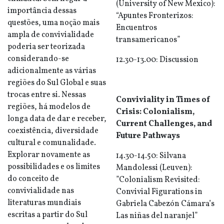
(University of New Mexico):
importância dessas
“Apuntes Fronterizos:
questões, uma noção mais
Encuentros
ampla de convivialidade
transamericanos”
poderia ser teorizada
considerando-se
12.30-13.00: Discussion
adicionalmente as várias
regiões do Sul Global e suas
trocas entre si. Nessas
Conviviality in Times of
regiões, há modelos de
Crisis: Colonialism,
longa data de dar e receber,
Current Challenges, and
coexistência, diversidade
Future Pathways
cultural e comunalidade.
Explorar novamente as
14.30-14.50: Silvana
possibilidades e os limites
Mandolessi (Leuven):
do conceito de
”Colonialism Revisited:
convivialidade nas
Convivial Figurations in
literaturas mundiais
Gabriela Cabezón Cámara’s
escritas a partir do Sul
Las niñas del naranjel”