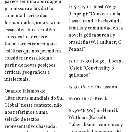
parece ser uma abordagem
14.50-15.10: Jobst Welge
promissora à luz da tão
(Leipzig): “Convivir en la
comentada crise das
Casa Grande: Esclavitud,
humanidades, uma vez que
familia y comunidad en la
essas literaturas contêm
novela gótica sureña y
coleções históricas e
brasileña (W. Faulkner; C.
formulações conceituais e
Penna)”
estéticas que nos permitem
considerar essa ideia a
15.10-15.30: Jorge J. Locane
partir de novas posições
(Oslo): ”Conviviality o
críticas, geográficas e
quilombo”
intelectuais.
15.30-16.00: Discussion
Quando falamos de
“literaturas mundiais do Sul
16.00-16.30: Break
Global” nesse contexto, não
16.30-16.50: Jan-Henrik
nos referimos a uma
Witthaus (Kassel):
seleção de textos
“Liberalismo económico y
representativos baseada,