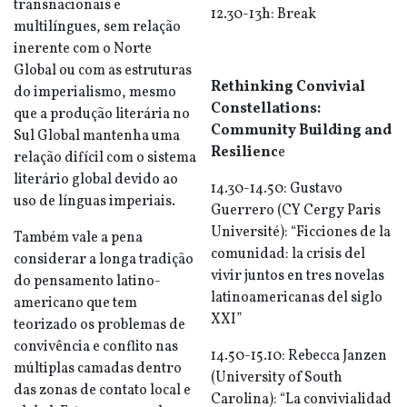
transnacionais e
12.30-13h: Break
multilíngues, sem relação
inerente com o Norte
Global ou com as estruturas
Rethinking Convivial
do imperialismo, mesmo
Constellations:
que a produção literária no
Community Building and
Sul Global mantenha uma
Resilienc
e
relação difícil com o sistema
literário global devido ao
14.30-14.50: Gustavo
uso de línguas imperiais.
Guerrero (CY Cergy Paris
Université): “Ficciones de la
Também vale a pena
comunidad: la crisis del
considerar a longa tradição
vivir juntos en tres novelas
do pensamento latino-
latinoamericanas del siglo
americano que tem
XXI”
teorizado os problemas de
convivência e conflito nas
14.50-15.10: Rebecca Janzen
múltiplas camadas dentro
(University of South
das zonas de contato local e
Carolina): “La convivialidad