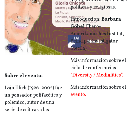
divulgación de sus teorías
políticas y religiosas.
Introducción:
Barbara
Göbel
(Ibero-
Amerikanisches Institut,
Principal Investigator
Mecila)
Más información sobre el
ciclo de conferencias
“Diversity / Medialities”.
Sobre el evento:
Más información sobre el
Iván Illich (1926–2002) fue
evento.
un pensador polifacético y
polémico, autor de una
serie de críticas a las