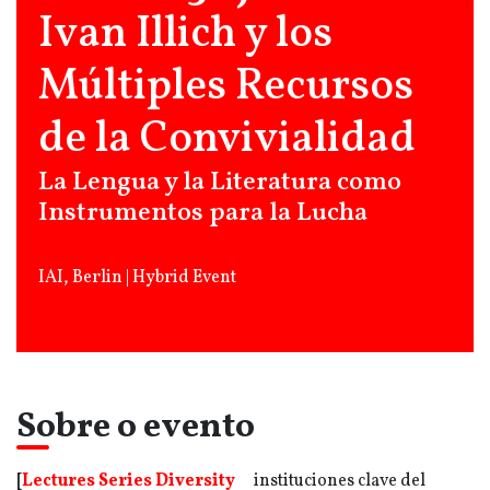
Ivan Illich y los
Múltiples Recursos
de la Convivialidad
La Lengua y la Literatura como
Instrumentos para la Lucha
IAI, Berlin | Hybrid Event
Sobre o evento
[
Lectures Series Diversity
instituciones clave del