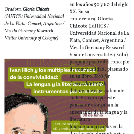
en los años 50 y 60 del siglo
Oradora:
Gloria Chicote
XX. En su
(IdHICS / Universidad Nacional
conferenica,
Gloria
de La Plata, Conicet, Argentina /
Chicote
(IdHICS /
Mecila Germany
Research
Universidad Nacional de La
Visitor University of Cologne)
Plata, Conicet, Argentina /
Mecila Germany Research
Visitor Universität zu Köln)
propone partir del concepto
de convivialidad, plasmado
en su libro:
Tools for
Conviviality
(1973),
detenerme especialmente
en la función que este
pensador otorgaba a la
enseñanza de la lengua y la
literatura
hispanoamericanas en la